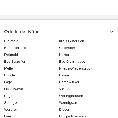
Orte in der Nähe
Bielefeld
Kreis Gütersloh
Kreis Herford
Gütersloh
Detmold
Herford
Bad Salzuflen
Bad Oeynhausen
Melle
Rheda-Wiedenbrück
Bünde
Löhne
Lage
Harsewinkel
Halle (Westf.)
Vlotho
Enger
Oerlinghausen
Spenge
Wennigsen
Werther
Dissen
Laer
Borgholzhausen