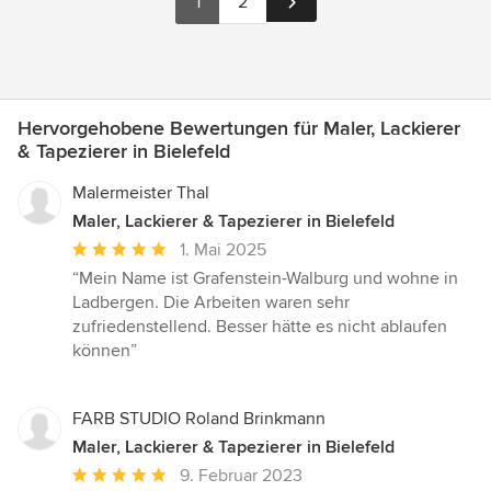
1
2
Hervorgehobene Bewertungen für Maler, Lackierer
& Tapezierer in Bielefeld
Malermeister Thal
Maler, Lackierer & Tapezierer in Bielefeld
Durchschnittliche
1. Mai 2025
Bewertung:
“Mein Name ist Grafenstein-Walburg und wohne in
5
Ladbergen. Die Arbeiten waren sehr
von
zufriedenstellend. Besser hätte es nicht ablaufen
5
können”
Sternen
FARB STUDIO Roland Brinkmann
Maler, Lackierer & Tapezierer in Bielefeld
Durchschnittliche
9. Februar 2023