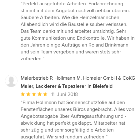
Bewertung:
“Perfekt ausgeführte Arbeiten. Endabrechnung
5
stimmt mit dem Angebot nachvollziehbar überein.
von
Saubere Arbeiten. Wie die Heinzelmännchen.
5
Allabendlich wird die Baustelle sauber verlassen.
Sternen
Das Team denkt mit und arbeitet umsichtig. Sehr
gute Kommunikation und Endkontrolle. Wir haben in
den Jahren einige Aufträge an Roland Brinkmann
und sein Team vergeben und waren stets sehr
zufrieden.”
Malerbetrieb P. Hollmann M. Homeier GmbH & CoKG
Maler, Lackierer & Tapezierer in Bielefeld
Durchschnittliche
11. Juni 2018
Bewertung:
“Firma Hollmann hat Sonnenschutzfolie auf den
5
Fensterflächen unseres Büros angebracht. Alles von
von
Angebotsabgabe über Auftragsausführung und -
5
abwicklung hat perfekt geklappt. Mitarbeiter hat
Sternen
sehr zügig und sehr sorgfältig die Arbeiten
ausgeführt. Wir sind rundum zufrieden!”