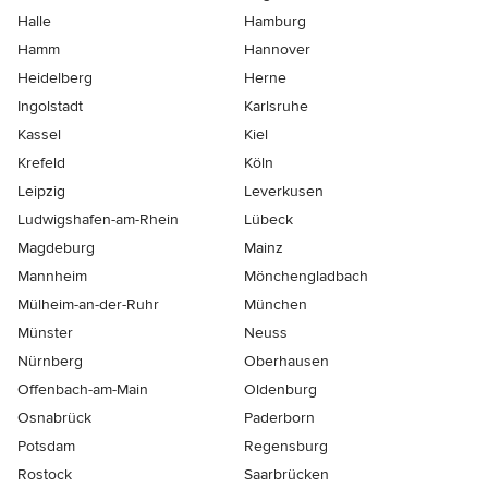
Halle
Hamburg
Hamm
Hannover
Heidelberg
Herne
Ingolstadt
Karlsruhe
Kassel
Kiel
Krefeld
Köln
Leipzig
Leverkusen
Ludwigshafen-am-Rhein
Lübeck
Magdeburg
Mainz
Mannheim
Mönchen­gladbach
Mülheim-an-der-Ruhr
München
Münster
Neuss
Nürnberg
Oberhausen
Offenbach-am-Main
Oldenburg
Osnabrück
Paderborn
Potsdam
Regensburg
Rostock
Saarbrücken