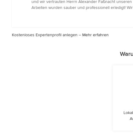
5
und wir vertrauten Herrn Alexander Faßnacht unseren H
von
Arbeiten wurden sauber und professionell erledigt! Wi
5
Sternen
Kostenloses Expertenprofil anlegen –
Mehr erfahren
Waru
Lokal
A