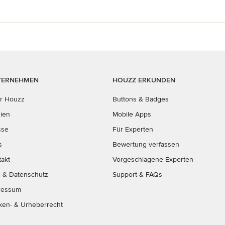
TERNEHMEN
HOUZZ ERKUNDEN
r Houzz
Buttons & Badges
ien
Mobile Apps
sse
Für Experten
s
Bewertung verfassen
takt
Vorgeschlagene Experten
B
&
Datenschutz
Support & FAQs
ressum
ken- & Urheberrecht