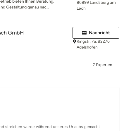
betrieb bieten Ihnen Beratung,
86899 Landsberg am
nd Gestaltung genau nac...
Lech
tsch GmbH
Nachricht
Ringstr. 7a, 82276
Adelshofen
7 Experten
n und streichen wurde während unseres Urlaubs gemacht