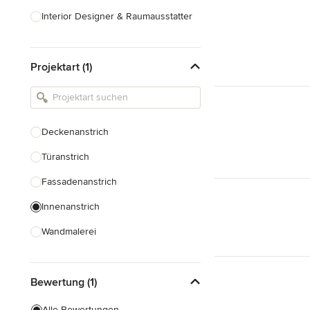
Interior Designer & Raumausstatter
Küchenplanung
Projektart (1)
Landschaftsarchitekten
Armaturen & Sanitärbedarf
Beleuchtung
Deckenanstrich
Einbauschränke
Türanstrich
Alle anzeigen
Fassadenanstrich
Innenanstrich
Wandmalerei
Spachteltechnik
Bewertung (1)
Tapezierung
Alle Bewertungen