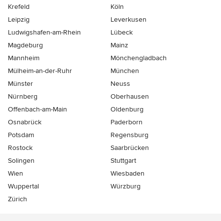
Krefeld
Köln
Leipzig
Leverkusen
Ludwigshafen-am-Rhein
Lübeck
Magdeburg
Mainz
Mannheim
Mönchen­gladbach
Mülheim-an-der-Ruhr
München
Münster
Neuss
Nürnberg
Oberhausen
Offenbach-am-Main
Oldenburg
Osnabrück
Paderborn
Potsdam
Regensburg
Rostock
Saarbrücken
Solingen
Stuttgart
Wien
Wiesbaden
Wuppertal
Würzburg
Zürich