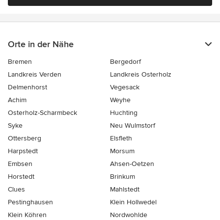
Orte in der Nähe
Bremen
Bergedorf
Landkreis Verden
Landkreis Osterholz
Delmenhorst
Vegesack
Achim
Weyhe
Osterholz-Scharmbeck
Huchting
Syke
Neu Wulmstorf
Ottersberg
Elsfleth
Harpstedt
Morsum
Embsen
Ahsen-Oetzen
Horstedt
Brinkum
Clues
Mahlstedt
Pestinghausen
Klein Hollwedel
Klein Köhren
Nordwohlde