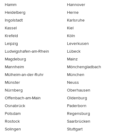
Hamm
Hannover
Heidelberg
Herne
Ingolstadt
Karlsruhe
Kassel
Kiel
Krefeld
Köln
Leipzig
Leverkusen
Ludwigshafen-am-Rhein
Lübeck
Magdeburg
Mainz
Mannheim
Mönchen­gladbach
Mülheim-an-der-Ruhr
München
Münster
Neuss
Nürnberg
Oberhausen
Offenbach-am-Main
Oldenburg
Osnabrück
Paderborn
Potsdam
Regensburg
Rostock
Saarbrücken
Solingen
Stuttgart