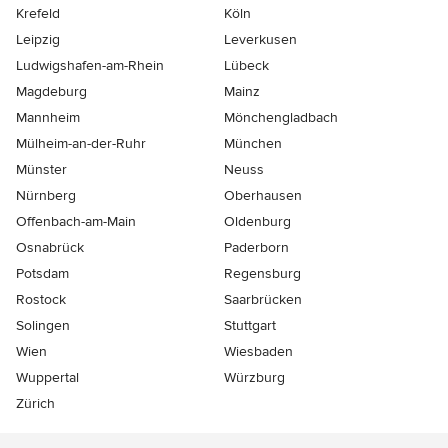
Krefeld
Köln
Leipzig
Leverkusen
Ludwigshafen-am-Rhein
Lübeck
Magdeburg
Mainz
Mannheim
Mönchen­gladbach
Mülheim-an-der-Ruhr
München
Münster
Neuss
Nürnberg
Oberhausen
Offenbach-am-Main
Oldenburg
Osnabrück
Paderborn
Potsdam
Regensburg
Rostock
Saarbrücken
Solingen
Stuttgart
Wien
Wiesbaden
Wuppertal
Würzburg
Zürich