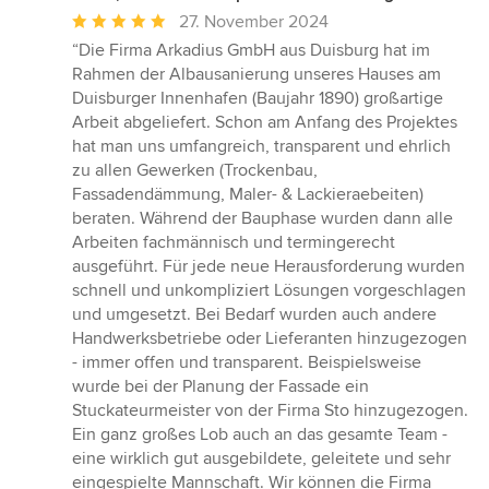
Durchschnittliche
27. November 2024
Bewertung:
“Die Firma Arkadius GmbH aus Duisburg hat im
5
Rahmen der Albausanierung unseres Hauses am
von
Duisburger Innenhafen (Baujahr 1890) großartige
5
Arbeit abgeliefert. Schon am Anfang des Projektes
Sternen
hat man uns umfangreich, transparent und ehrlich
zu allen Gewerken (Trockenbau,
Fassadendämmung, Maler- & Lackieraebeiten)
beraten. Während der Bauphase wurden dann alle
Arbeiten fachmännisch und termingerecht
ausgeführt. Für jede neue Herausforderung wurden
schnell und unkompliziert Lösungen vorgeschlagen
und umgesetzt. Bei Bedarf wurden auch andere
Handwerksbetriebe oder Lieferanten hinzugezogen
- immer offen und transparent. Beispielsweise
wurde bei der Planung der Fassade ein
Stuckateurmeister von der Firma Sto hinzugezogen.
Ein ganz großes Lob auch an das gesamte Team -
eine wirklich gut ausgebildete, geleitete und sehr
eingespielte Mannschaft. Wir können die Firma