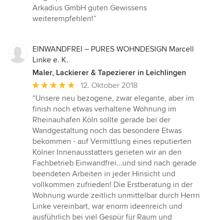
Arkadius GmbH guten Gewissens
weiterempfehlen!”
EINWANDFREI – PURES WOHNDESIGN Marcell
Linke e. K.
Maler, Lackierer & Tapezierer in Leichlingen
Durchschnittliche
12. Oktober 2018
Bewertung:
“Unsere neu bezogene, zwar elegante, aber im
5
finish noch etwas verhaltene Wohnung im
von
Rheinauhafen Köln sollte gerade bei der
5
Wandgestaltung noch das besondere Etwas
Sternen
bekommen - auf Vermittlung eines reputierten
Kölner Innenausstatters gerieten wir an den
Fachbetrieb Einwandfrei...und sind nach gerade
beendeten Arbeiten in jeder Hinsicht und
vollkommen zufrieden! Die Erstberatung in der
Wohnung wurde zeitlich unmittelbar durch Herrn
Linke vereinbart, war enorm ideenreich und
ausführlich bei viel Gespür für Raum und