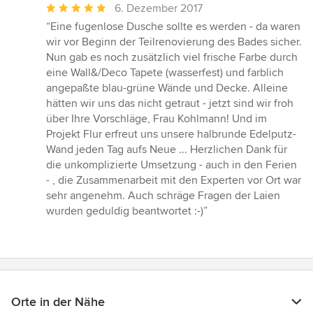
Durchschnittliche
6. Dezember 2017
Bewertung:
“Eine fugenlose Dusche sollte es werden - da waren
5
wir vor Beginn der Teilrenovierung des Bades sicher.
von
Nun gab es noch zusätzlich viel frische Farbe durch
5
eine Wall&/Deco Tapete (wasserfest) und farblich
Sternen
angepaßte blau-grüne Wände und Decke. Alleine
hätten wir uns das nicht getraut - jetzt sind wir froh
über Ihre Vorschläge, Frau Kohlmann! Und im
Projekt Flur erfreut uns unsere halbrunde Edelputz-
Wand jeden Tag aufs Neue ... Herzlichen Dank für
die unkomplizierte Umsetzung - auch in den Ferien
- , die Zusammenarbeit mit den Experten vor Ort war
sehr angenehm. Auch schräge Fragen der Laien
wurden geduldig beantwortet :-)”
Orte in der Nähe