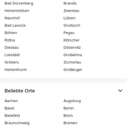
Bad Dürrenberg
Brandis
Hohenmölsen
Zwenkau
Naunhof
Lützen
Bad Lausick
Groitzsch
Böhlen
Pegau
Rötha
Kitzscher
Dieskau
Döbernitz
Lobstädt
Großlehna
Gröbers
Zschortau
Hohenthurm
Großkugel
Beliebte Orte
Aachen
Augsburg
Basel
Berlin
Bielefeld
Bonn
Braunschweig
Bremen