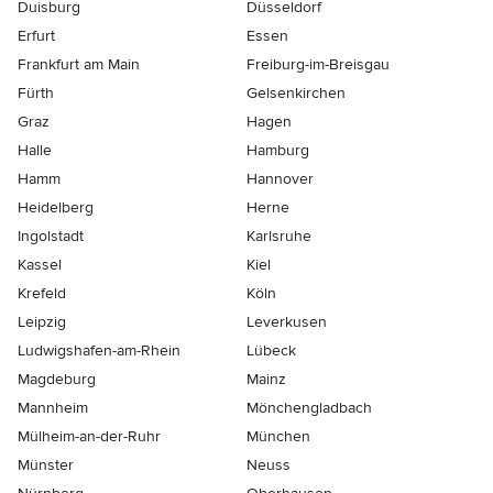
Duisburg
Düsseldorf
Erfurt
Essen
Frankfurt am Main
Freiburg-im-Breisgau
Fürth
Gelsenkirchen
Graz
Hagen
Halle
Hamburg
Hamm
Hannover
Heidelberg
Herne
Ingolstadt
Karlsruhe
Kassel
Kiel
Krefeld
Köln
Leipzig
Leverkusen
Ludwigshafen-am-Rhein
Lübeck
Magdeburg
Mainz
Mannheim
Mönchen­gladbach
Mülheim-an-der-Ruhr
München
Münster
Neuss