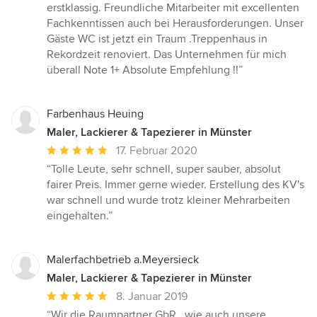
5
erstklassig. Freundliche Mitarbeiter mit excellenten
Sternen
Fachkenntissen auch bei Herausforderungen. Unser
Gäste WC ist jetzt ein Traum .Treppenhaus in
Rekordzeit renoviert. Das Unternehmen für mich
überall Note 1+ Absolute Empfehlung !!”
Farbenhaus Heuing
Maler, Lackierer & Tapezierer in Münster
Durchschnittliche
17. Februar 2020
Bewertung:
“Tolle Leute, sehr schnell, super sauber, absolut
5
fairer Preis. Immer gerne wieder. Erstellung des KV's
von
war schnell und wurde trotz kleiner Mehrarbeiten
5
eingehalten.”
Sternen
Malerfachbetrieb a.Meyersieck
Maler, Lackierer & Tapezierer in Münster
Durchschnittliche
8. Januar 2019
Bewertung:
“Wir die Raumpartner GbR , wie auch unsere