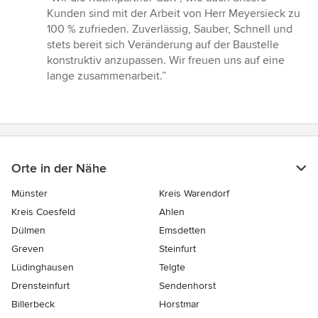
5
Kunden sind mit der Arbeit von Herr Meyersieck zu
von
100 % zufrieden. Zuverlässig, Sauber, Schnell und
5
stets bereit sich Veränderung auf der Baustelle
Sternen
konstruktiv anzupassen. Wir freuen uns auf eine
lange zusammenarbeit.”
Orte in der Nähe
Münster
Kreis Warendorf
Kreis Coesfeld
Ahlen
Dülmen
Emsdetten
Greven
Steinfurt
Lüdinghausen
Telgte
Drensteinfurt
Sendenhorst
Billerbeck
Horstmar