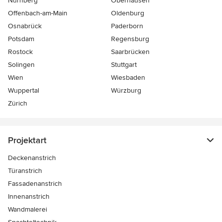
Nürnberg
Oberhausen
Offenbach-am-Main
Oldenburg
Osnabrück
Paderborn
Potsdam
Regensburg
Rostock
Saarbrücken
Solingen
Stuttgart
Wien
Wiesbaden
Wuppertal
Würzburg
Zürich
Projektart
Deckenanstrich
Türanstrich
Fassadenanstrich
Innenanstrich
Wandmalerei