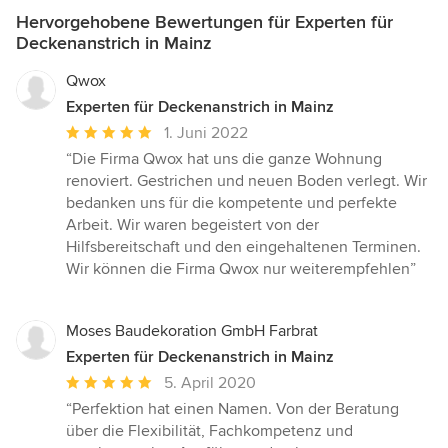
Hervorgehobene Bewertungen für Experten für
Deckenanstrich in Mainz
Qwox
Experten für Deckenanstrich in Mainz
Durchschnittliche
1. Juni 2022
Bewertung:
“Die Firma Qwox hat uns die ganze Wohnung
5
renoviert. Gestrichen und neuen Boden verlegt. Wir
von
bedanken uns für die kompetente und perfekte
5
Arbeit. Wir waren begeistert von der
Sternen
Hilfsbereitschaft und den eingehaltenen Terminen.
Wir können die Firma Qwox nur weiterempfehlen”
Moses Baudekoration GmbH Farbrat
Experten für Deckenanstrich in Mainz
Durchschnittliche
5. April 2020
Bewertung:
“Perfektion hat einen Namen. Von der Beratung
5
über die Flexibilität, Fachkompetenz und
von