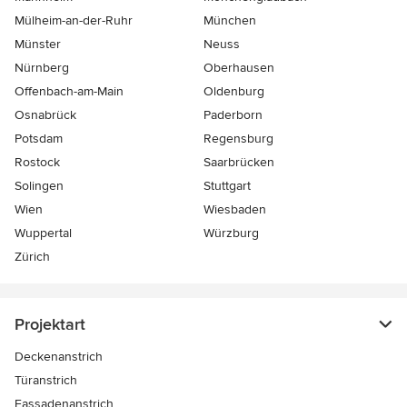
Mülheim-an-der-Ruhr
München
Münster
Neuss
Nürnberg
Oberhausen
Offenbach-am-Main
Oldenburg
Osnabrück
Paderborn
Potsdam
Regensburg
Rostock
Saarbrücken
Solingen
Stuttgart
Wien
Wiesbaden
Wuppertal
Würzburg
Zürich
Projektart
Deckenanstrich
Türanstrich
Fassadenanstrich