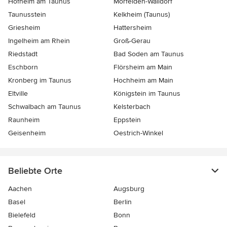
Hofheim am Taunus
Mörfelden-Walldorf
Taunusstein
Kelkheim (Taunus)
Griesheim
Hattersheim
Ingelheim am Rhein
Groß-Gerau
Riedstadt
Bad Soden am Taunus
Eschborn
Flörsheim am Main
Kronberg im Taunus
Hochheim am Main
Eltville
Königstein im Taunus
Schwalbach am Taunus
Kelsterbach
Raunheim
Eppstein
Geisenheim
Oestrich-Winkel
Beliebte Orte
Aachen
Augsburg
Basel
Berlin
Bielefeld
Bonn