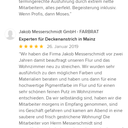
termingerechte Ausführung durch extrem nette
5
Mitarbeitern, alles perfekt. Begeisterung inklusiv.
Sternen
Wenn Profis, dann Moses.”
Jakob Messerschmidt GmbH - FARBRAT
Experten für Deckenanstrich in Mainz
Durchschnittliche
26. Januar 2019
Bewertung:
“Wir haben die Firma Jakob Messerschmidt vor zwei
5
Jahren damit beauftragt unseren Flur und das
von
Wohnzimmer neu zu streichen. Wir wurden sehr
5
ausführlich zu den möglichen Farben und
Sternen
Materialien beraten und haben uns dann für eine
hochwertige Pigmentfarbe im Flur und für einen
sehr schönen feinen Putz im Wohnzimmer
entschieden. Da wir selbständig sind, haben wir die
Mitarbeiter morgens in Empfang genommen, sind
ins Geschäft gefahren und kamen am Abend in eine
saubere und frisch gestrichene Wohnung! Die
Mitarbeiter von Herrn Messerschmidt sind