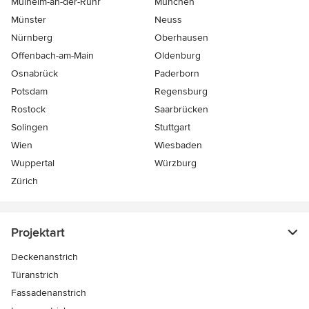
Mülheim-an-der-Ruhr
München
Münster
Neuss
Nürnberg
Oberhausen
Offenbach-am-Main
Oldenburg
Osnabrück
Paderborn
Potsdam
Regensburg
Rostock
Saarbrücken
Solingen
Stuttgart
Wien
Wiesbaden
Wuppertal
Würzburg
Zürich
Projektart
Deckenanstrich
Türanstrich
Fassadenanstrich