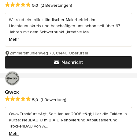
Durchschnittliche Bewertung: 5 von 5 Sternen
5,0
(2 Bewertungen)
Wir sind ein mittelständischer Malerbetrieb im
Hochtaunuskreis und beschäftigen uns schon seit über 67
Jahren mit dem Schwerpunkt „kreative Ma...
Mehr
Zimmersmühlenweg 73, 61440 Oberursel
Nachricht
Qwox
Durchschnittliche Bewertung: 5 von 5 Sternen
5,0
(1 Bewertung)
QwoxFrankfurt =&gt; Seit Januar 2008 =&gt; Hier die Fakten in
Kürze: NeuBAU U m B A U Renovierung Altbausanierung
TrockenBAU von A...
Mehr