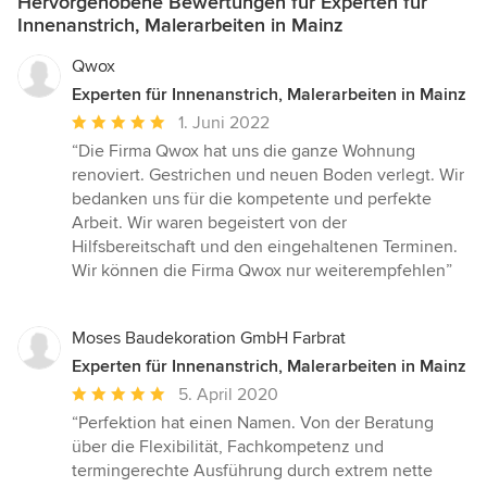
Hervorgehobene Bewertungen für Experten für
Innenanstrich, Malerarbeiten in Mainz
Qwox
Experten für Innenanstrich, Malerarbeiten in Mainz
Durchschnittliche
1. Juni 2022
Bewertung:
“Die Firma Qwox hat uns die ganze Wohnung
5
renoviert. Gestrichen und neuen Boden verlegt. Wir
von
bedanken uns für die kompetente und perfekte
5
Arbeit. Wir waren begeistert von der
Sternen
Hilfsbereitschaft und den eingehaltenen Terminen.
Wir können die Firma Qwox nur weiterempfehlen”
Moses Baudekoration GmbH Farbrat
Experten für Innenanstrich, Malerarbeiten in Mainz
Durchschnittliche
5. April 2020
Bewertung:
“Perfektion hat einen Namen. Von der Beratung
5
über die Flexibilität, Fachkompetenz und
von
termingerechte Ausführung durch extrem nette