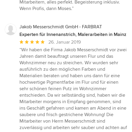
5
Mitarbeitern, alles perfekt. Begeisterung inklusiv.
Sternen
Wenn Profis, dann Moses.”
Jakob Messerschmidt GmbH - FARBRAT
Experten für Innenanstrich, Malerarbeiten in Mainz
Durchschnittliche
26. Januar 2019
Bewertung:
“Wir haben die Firma Jakob Messerschmidt vor zwei
5
Jahren damit beauftragt unseren Flur und das
von
Wohnzimmer neu zu streichen. Wir wurden sehr
5
ausführlich zu den möglichen Farben und
Sternen
Materialien beraten und haben uns dann für eine
hochwertige Pigmentfarbe im Flur und für einen
sehr schönen feinen Putz im Wohnzimmer
entschieden. Da wir selbständig sind, haben wir die
Mitarbeiter morgens in Empfang genommen, sind
ins Geschäft gefahren und kamen am Abend in eine
saubere und frisch gestrichene Wohnung! Die
Mitarbeiter von Herrn Messerschmidt sind
zuverlässig und arbeiten sehr sauber und achten auf