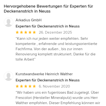
Hervorgehobene Bewertungen für Experten für
Deckenanstrich in Neuss
Arkadius GmbH
Experten für Deckenanstrich in Neuss
Durchschnittliche
26. Dezember 2025
Bewertung:
“Kann ich nur jeden weiter empfehlen. Sehr
5
kompetente , erfahrende und leistungsorientierte
von
Fachfirma. Von der außen , bis zur innen
5
Renovierung komplett strukturiert. Danke für die
Sternen
tolle Arbeit”
Kunstwandwerke Heinrich Walther
Experten für Deckenanstrich in Neuss
Durchschnittliche
6. November 2020
Bewertung:
“Wir haben uns ein fugenloses Bad zugelegt. Über
5
Frescolori (Hersteller Mineralputz) wurde uns Herr
von
Walther empfohlen. Dieser Empfehlung können wir