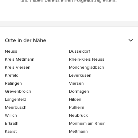
und haben bereits einen Folgeauftrag erteilt.”
Orte in der Nähe
Neuss
Düsseldorf
Kreis Mettmann
Rhein-Kreis Neuss
Kreis Viersen
Mönchengladbach
Krefeld
Leverkusen
Ratingen
Viersen
Grevenbroich
Dormagen
Langenfeld
Hilden
Meerbusch
Pulheim
Willich
Neubrück
Erkrath
Monheim am Rhein
Kaarst
Mettmann