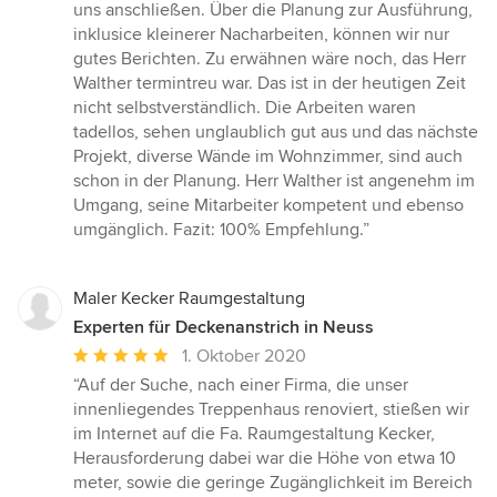
5
uns anschließen. Über die Planung zur Ausführung,
Sternen
inklusice kleinerer Nacharbeiten, können wir nur
gutes Berichten. Zu erwähnen wäre noch, das Herr
Walther termintreu war. Das ist in der heutigen Zeit
nicht selbstverständlich. Die Arbeiten waren
tadellos, sehen unglaublich gut aus und das nächste
Projekt, diverse Wände im Wohnzimmer, sind auch
schon in der Planung. Herr Walther ist angenehm im
Umgang, seine Mitarbeiter kompetent und ebenso
umgänglich. Fazit: 100% Empfehlung.”
Maler Kecker Raumgestaltung
Experten für Deckenanstrich in Neuss
Durchschnittliche
1. Oktober 2020
Bewertung:
“Auf der Suche, nach einer Firma, die unser
5
innenliegendes Treppenhaus renoviert, stießen wir
von
im Internet auf die Fa. Raumgestaltung Kecker,
5
Herausforderung dabei war die Höhe von etwa 10
Sternen
meter, sowie die geringe Zugänglichkeit im Bereich