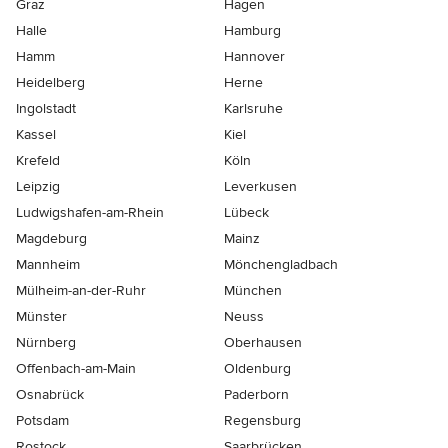
Graz
Hagen
Halle
Hamburg
Hamm
Hannover
Heidelberg
Herne
Ingolstadt
Karlsruhe
Kassel
Kiel
Krefeld
Köln
Leipzig
Leverkusen
Ludwigshafen-am-Rhein
Lübeck
Magdeburg
Mainz
Mannheim
Mönchen­gladbach
Mülheim-an-der-Ruhr
München
Münster
Neuss
Nürnberg
Oberhausen
Offenbach-am-Main
Oldenburg
Osnabrück
Paderborn
Potsdam
Regensburg
Rostock
Saarbrücken