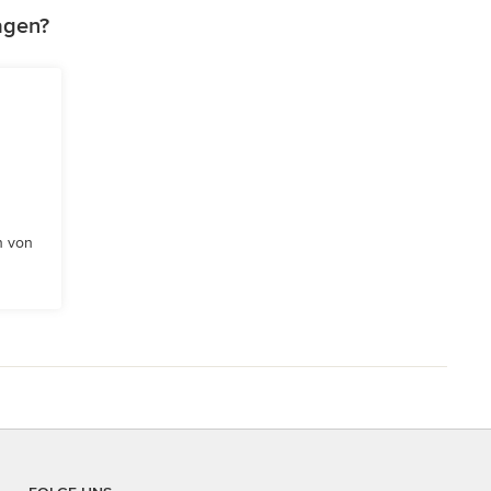
agen?
n von