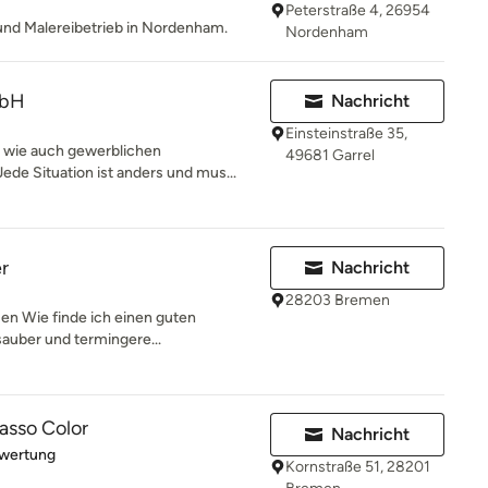
Peterstraße 4, 26954
 und Malereibetrieb in Nordenham.
Nordenham
mbH
Nachricht
Einsteinstraße 35,
n wie auch gewerblichen
49681 Garrel
de Situation ist anders und mus...
r
Nachricht
28203 Bremen
men Wie finde ich einen guten
sauber und termingere...
asso Color
Nachricht
rtung: 5 von 5 Sternen
ewertung
Kornstraße 51, 28201