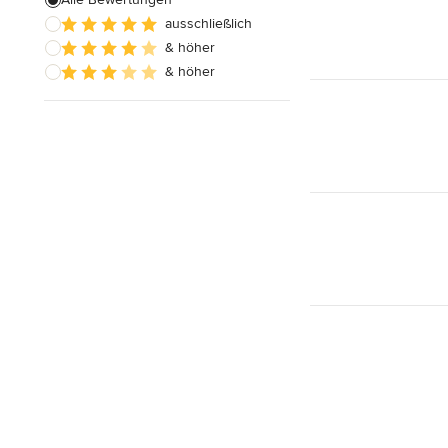
Alle anzeigen
ausschließlich
& höher
& höher