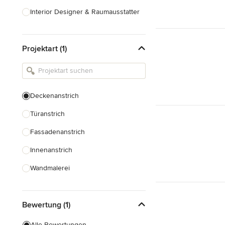
Interior Designer & Raumausstatter
Küchenplanung
Projektart (1)
Landschaftsarchitekten
Armaturen & Sanitärbedarf
Beleuchtung
Deckenanstrich
Einbauschränke
Türanstrich
Alle anzeigen
Fassadenanstrich
Innenanstrich
Wandmalerei
Spachteltechnik
Bewertung (1)
Tapezierung
Alle Bewertungen