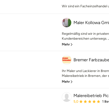
Wir sind ein Facheinzelhandel
Maler Kollowa G
Regelmäßig sind wir in private
Kundenbereichen unterwegs. Je
Mehr
Bremer Farbzaube
Ihr Maler und Lackierer in Bre
Malereibetrieb in Bremen, der 
Mehr
Malereibetrieb Pic
Durchschnittliche Bewe
5,0
1 B