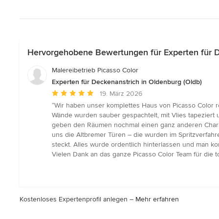
Hervorgehobene Bewertungen für Experten für D
Malereibetrieb Picasso Color
Experten für Deckenanstrich in Oldenburg (Oldb)
Durchschnittliche
19. März 2026
Bewertung:
“Wir haben unser komplettes Haus von Picasso Color ren
5
Wände wurden sauber gespachtelt, mit Vlies tapeziert
von
geben den Räumen nochmal einen ganz anderen Charakt
5
uns die Altbremer Türen – die wurden im Spritzverfahre
Sternen
steckt. Alles wurde ordentlich hinterlassen und man ko
Vielen Dank an das ganze Picasso Color Team für die tol
Kostenloses Expertenprofil anlegen –
Mehr erfahren