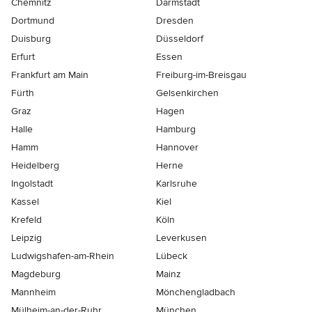
Chemnitz
Darmstadt
Dortmund
Dresden
Duisburg
Düsseldorf
Erfurt
Essen
Frankfurt am Main
Freiburg-im-Breisgau
Fürth
Gelsenkirchen
Graz
Hagen
Halle
Hamburg
Hamm
Hannover
Heidelberg
Herne
Ingolstadt
Karlsruhe
Kassel
Kiel
Krefeld
Köln
Leipzig
Leverkusen
Ludwigshafen-am-Rhein
Lübeck
Magdeburg
Mainz
Mannheim
Mönchen­gladbach
Mülheim-an-der-Ruhr
München