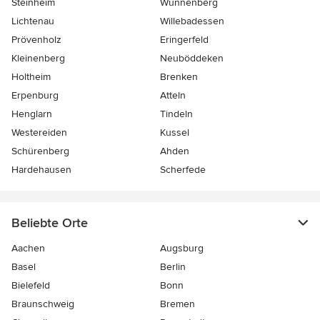
Steinheim
Wünnenberg
Lichtenau
Willebadessen
Prövenholz
Eringerfeld
Kleinenberg
Neuböddeken
Holtheim
Brenken
Erpenburg
Atteln
Henglarn
Tindeln
Westereiden
Kussel
Schürenberg
Ahden
Hardehausen
Scherfede
Beliebte Orte
Aachen
Augsburg
Basel
Berlin
Bielefeld
Bonn
Braunschweig
Bremen