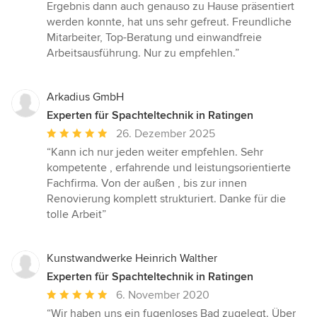
Ergebnis dann auch genauso zu Hause präsentiert
werden konnte, hat uns sehr gefreut. Freundliche
Mitarbeiter, Top-Beratung und einwandfreie
Arbeitsausführung. Nur zu empfehlen.”
Arkadius GmbH
Experten für Spachteltechnik in Ratingen
Durchschnittliche
26. Dezember 2025
Bewertung:
“Kann ich nur jeden weiter empfehlen. Sehr
5
kompetente , erfahrende und leistungsorientierte
von
Fachfirma. Von der außen , bis zur innen
5
Renovierung komplett strukturiert. Danke für die
Sternen
tolle Arbeit”
Kunstwandwerke Heinrich Walther
Experten für Spachteltechnik in Ratingen
Durchschnittliche
6. November 2020
Bewertung:
“Wir haben uns ein fugenloses Bad zugelegt. Über