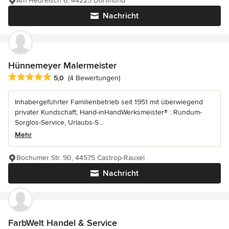
Am Hedreisch 6, 44225 Dortmund
Nachricht
Hünnemeyer Malermeister
Durchschnittliche Bewertung: 5 von 5 Sternen
5,0
(4 Bewertungen)
Inhabergeführter Familienbetrieb seit 1951 mit überwiegend
privater Kundschaft; Hand-inHandWerksmeister® : Rundum-
Sorglos-Service, Urlaubs-S...
Mehr
Bochumer Str. 90, 44575 Castrop-Rauxel
Nachricht
FarbWelt Handel & Service