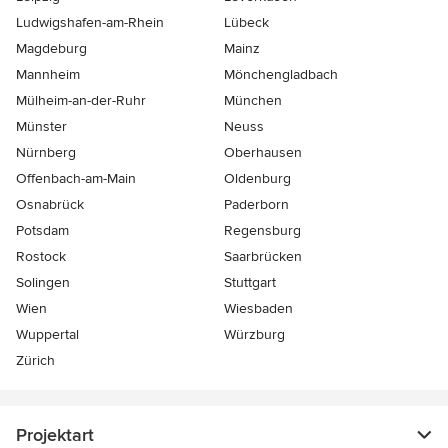
Ludwigshafen-am-Rhein
Lübeck
Magdeburg
Mainz
Mannheim
Mönchen­gladbach
Mülheim-an-der-Ruhr
München
Münster
Neuss
Nürnberg
Oberhausen
Offenbach-am-Main
Oldenburg
Osnabrück
Paderborn
Potsdam
Regensburg
Rostock
Saarbrücken
Solingen
Stuttgart
Wien
Wiesbaden
Wuppertal
Würzburg
Zürich
Projektart