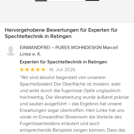
Hervorgehobene Bewertungen für Experten für
Spachteltechnik in Ratingen
EINWANDFREI – PURES WOHNDESIGN Marcell
Linke e. K.
Experten für Spachteltechnik in Ratingen
Durchschnittliche
14. Juli 2026
Bewertung:
“Wir sind absolut begeistert von unserem
5
Spachtelboden! Die Oberfläche ist modern, edel
von
und wirkt durch die fugenlose Optik unglaublich
5
hochwertig. Die Verarbeitung wurde äußerst präzise
Sternen
und sauber ausgeführt – das Ergebnis hat unsere
Erwartungen sogar übertroffen. Herr Linke hat uns
vorab im Einwandfrei-Showroom die Vorteile des
Fugenlosenbodens erläutert und auch
entsprechende Beispiele zeigen können. Dass das