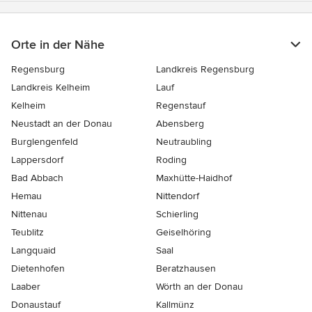
Orte in der Nähe
Regensburg
Landkreis Regensburg
Landkreis Kelheim
Lauf
Kelheim
Regenstauf
Neustadt an der Donau
Abensberg
Burglengenfeld
Neutraubling
Lappersdorf
Roding
Bad Abbach
Maxhütte-Haidhof
Hemau
Nittendorf
Nittenau
Schierling
Teublitz
Geiselhöring
Langquaid
Saal
Dietenhofen
Beratzhausen
Laaber
Wörth an der Donau
Donaustauf
Kallmünz