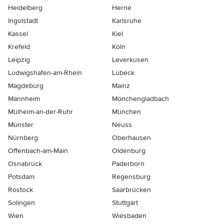
Heidelberg
Herne
Ingolstadt
Karlsruhe
Kassel
Kiel
Krefeld
Köln
Leipzig
Leverkusen
Ludwigshafen-am-Rhein
Lübeck
Magdeburg
Mainz
Mannheim
Mönchen­gladbach
Mülheim-an-der-Ruhr
München
Münster
Neuss
Nürnberg
Oberhausen
Offenbach-am-Main
Oldenburg
Osnabrück
Paderborn
Potsdam
Regensburg
Rostock
Saarbrücken
Solingen
Stuttgart
Wien
Wiesbaden