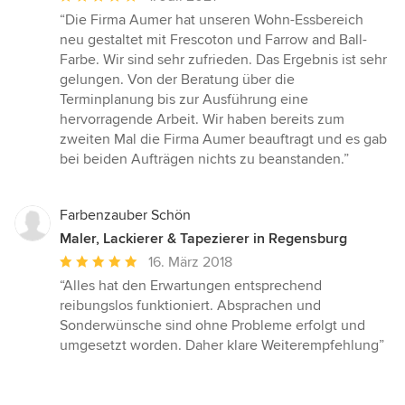
Bewertung:
“Die Firma Aumer hat unseren Wohn-Essbereich
5
neu gestaltet mit Frescoton und Farrow and Ball-
von
Farbe. Wir sind sehr zufrieden. Das Ergebnis ist sehr
5
gelungen. Von der Beratung über die
Sternen
Terminplanung bis zur Ausführung eine
hervorragende Arbeit. Wir haben bereits zum
zweiten Mal die Firma Aumer beauftragt und es gab
bei beiden Aufträgen nichts zu beanstanden.”
Farbenzauber Schön
Maler, Lackierer & Tapezierer in Regensburg
Durchschnittliche
16. März 2018
Bewertung:
“Alles hat den Erwartungen entsprechend
5
reibungslos funktioniert. Absprachen und
von
Sonderwünsche sind ohne Probleme erfolgt und
5
umgesetzt worden. Daher klare Weiterempfehlung”
Sternen