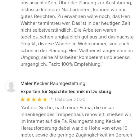
5
uns anschließen. Über die Planung zur Ausführung,
Sternen
inklusice kleinerer Nacharbeiten, können wir nur
gutes Berichten. Zu erwähnen wäre noch, das Herr
Walther termintreu war. Das ist in der heutigen Zeit
nicht selbstverständlich. Die Arbeiten waren
tadellos, sehen unglaublich gut aus und das nächste
Projekt, diverse Wände im Wohnzimmer, sind auch
schon in der Planung. Herr Walther ist angenehm im
Umgang, seine Mitarbeiter kompetent und ebenso
umgänglich. Fazit: 100% Empfehlung.”
Maler Kecker Raumgestaltung
Experten für Spachteltechnik in Duisburg
Durchschnittliche
1. Oktober 2020
Bewertung:
“Auf der Suche, nach einer Firma, die unser
5
innenliegendes Treppenhaus renoviert, stießen wir
von
im Internet auf die Fa. Raumgestaltung Kecker,
5
Herausforderung dabei war die Höhe von etwa 10
Sternen
meter, sowie die geringe Zugänglichkeit im Bereich