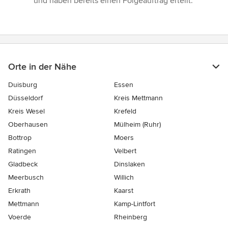
und haben bereits einen Folgeauftrag erteilt.”
Orte in der Nähe
Duisburg
Essen
Düsseldorf
Kreis Mettmann
Kreis Wesel
Krefeld
Oberhausen
Mülheim (Ruhr)
Bottrop
Moers
Ratingen
Velbert
Gladbeck
Dinslaken
Meerbusch
Willich
Erkrath
Kaarst
Mettmann
Kamp-Lintfort
Voerde
Rheinberg