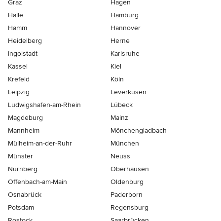
Graz
Hagen
Halle
Hamburg
Hamm
Hannover
Heidelberg
Herne
Ingolstadt
Karlsruhe
Kassel
Kiel
Krefeld
Köln
Leipzig
Leverkusen
Ludwigshafen-am-Rhein
Lübeck
Magdeburg
Mainz
Mannheim
Mönchen­gladbach
Mülheim-an-der-Ruhr
München
Münster
Neuss
Nürnberg
Oberhausen
Offenbach-am-Main
Oldenburg
Osnabrück
Paderborn
Potsdam
Regensburg
Rostock
Saarbrücken