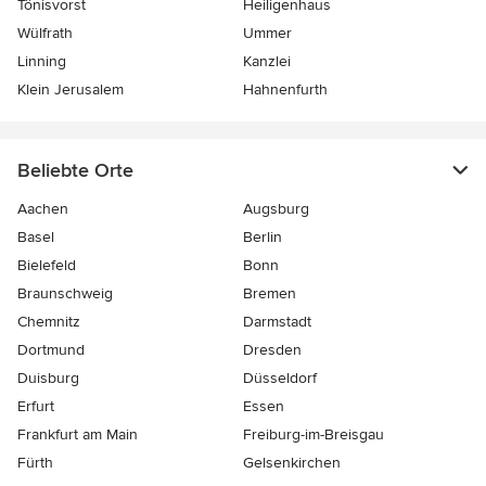
Tönisvorst
Heiligenhaus
Wülfrath
Ummer
Linning
Kanzlei
Klein Jerusalem
Hahnenfurth
Beliebte Orte
Aachen
Augsburg
Basel
Berlin
Bielefeld
Bonn
Braunschweig
Bremen
Chemnitz
Darmstadt
Dortmund
Dresden
Duisburg
Düsseldorf
Erfurt
Essen
Frankfurt am Main
Freiburg-im-Breisgau
Fürth
Gelsenkirchen