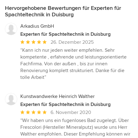
Hervorgehobene Bewertungen für Experten für
Spachteltechnik in Duisburg
Arkadius GmbH
Experten für Spachteltechnik in Duisburg
Durchschnittliche
26. Dezember 2025
Bewertung:
“Kann ich nur jeden weiter empfehlen. Sehr
5
kompetente , erfahrende und leistungsorientierte
von
Fachfirma. Von der außen , bis zur innen
5
Renovierung komplett strukturiert. Danke für die
Sternen
tolle Arbeit”
Kunstwandwerke Heinrich Walther
Experten für Spachteltechnik in Duisburg
Durchschnittliche
6. November 2020
Bewertung:
“Wir haben uns ein fugenloses Bad zugelegt. Über
5
Frescolori (Hersteller Mineralputz) wurde uns Herr
von
Walther empfohlen. Dieser Empfehlung können wir