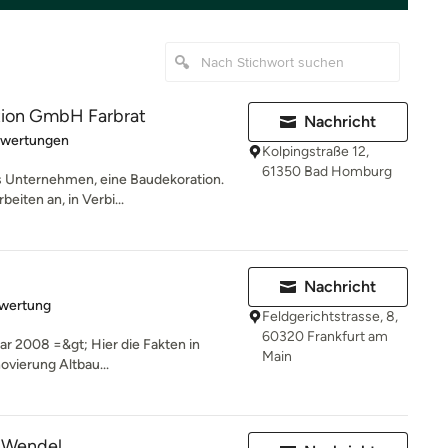
ion GmbH Farbrat
Nachricht
rtung: 5 von 5 Sternen
ewertungen
Kolpingstraße 12,
61350 Bad Homburg
es Unternehmen, eine Baudekoration.
eiten an, in Verbi...
Nachricht
rtung: 5 von 5 Sternen
ewertung
Feldgerichtstrasse, 8,
60320 Frankfurt am
r 2008 =&gt; Hier die Fakten in
Main
vierung Altbau...
 Wendel