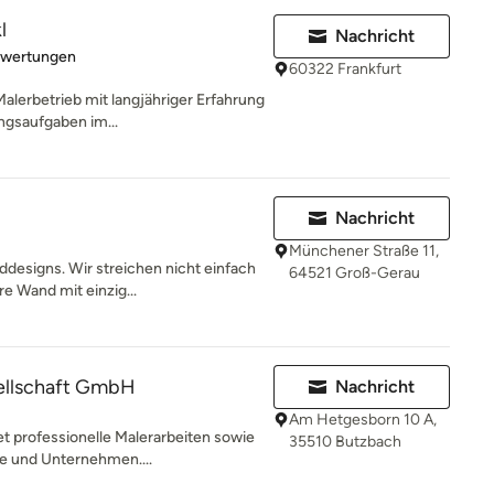
l
Nachricht
rtung: 5 von 5 Sternen
ewertungen
60322 Frankfurt
Malerbetrieb mit langjähriger Erfahrung
ngsaufgaben im...
Nachricht
Münchener Straße 11,
esigns. Wir streichen nicht einfach
64521 Groß-Gerau
re Wand mit einzig...
llschaft GmbH
Nachricht
Am Hetgesborn 10 A,
t professionelle Malerarbeiten sowie
35510 Butzbach
te und Unternehmen....