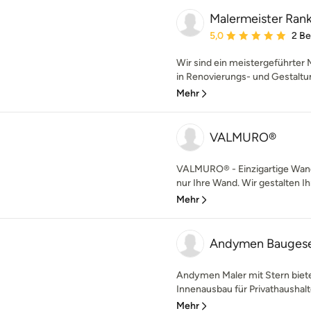
Malermeister Rank
Durchschnittliche Bewe
5,0
2 B
Wir sind ein meistergeführter 
in Renovierungs- und Gestaltu
Mehr
VALMURO®
VALMURO® - Einzigartige Wandd
nur Ihre Wand. Wir gestalten Ih
Mehr
Andymen Baugese
Andymen Maler mit Stern biete
Innenausbau für Privathaushal
Mehr