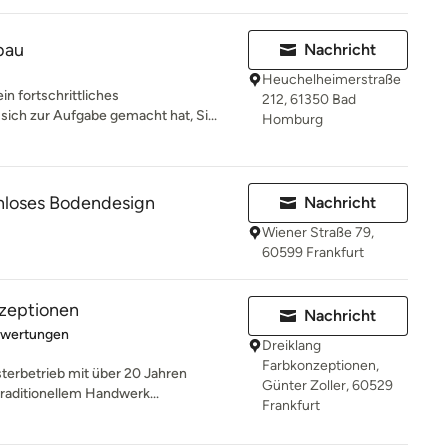
bau
Nachricht
Heuchelheimerstraße
in fortschrittliches
212, 61350 Bad
ich zur Aufgabe gemacht hat, Si...
Homburg
loses Bodendesign
Nachricht
Wiener Straße 79,
60599 Frankfurt
nzeptionen
Nachricht
rtung: 5 von 5 Sternen
ewertungen
Dreiklang
Farbkonzeptionen,
sterbetrieb mit über 20 Jahren
Günter Zoller, 60529
raditionellem Handwerk...
Frankfurt