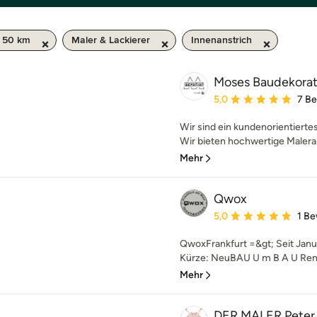
/ 50 km
Maler & Lackierer
Innenanstrich
Moses Baudekorat
Durchschnittliche Bewe
5,0
7 B
Wir sind ein kundenorientiert
Wir bieten hochwertige Malerarb
Mehr
Qwox
Durchschnittliche Bewe
5,0
1 B
QwoxFrankfurt =&gt; Seit Janua
Kürze: NeuBAU U m B A U Reno
Mehr
DER MALER Peter