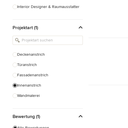
Interior Designer & Raumausstatter
Küchenplanung
Projektart (1)
Landschaftsarchitekten
Armaturen & Sanitärbedarf
Beleuchtung
Deckenanstrich
Einbauschränke
Türanstrich
Alle anzeigen
Fassadenanstrich
Innenanstrich
Wandmalerei
Spachteltechnik
Bewertung (1)
Tapezierung
Alle Bewertungen