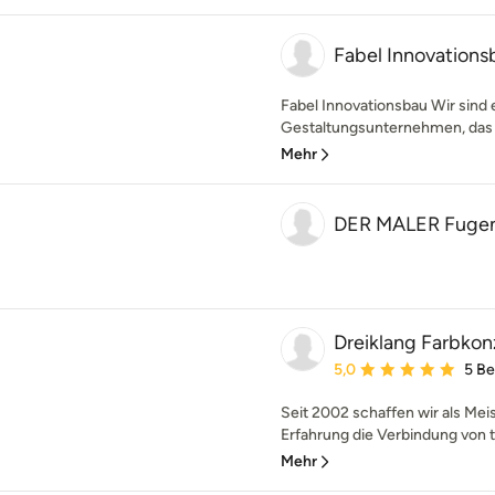
Fabel Innovations
Fabel Innovationsbau Wir sind e
Gestaltungsunternehmen, das s
Mehr
DER MALER Fugen
Dreiklang Farbko
Durchschnittliche Bewe
5,0
5 B
Seit 2002 schaffen wir als Mei
Erfahrung die Verbindung von t
Mehr