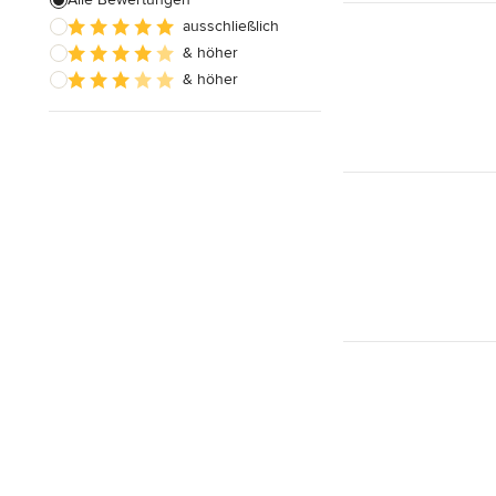
Alle anzeigen
ausschließlich
& höher
& höher