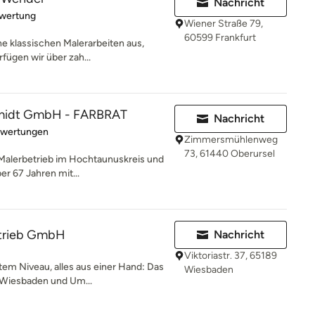
Nachricht
rtung: 5 von 5 Sternen
ewertung
Wiener Straße 79,
60599 Frankfurt
e klassischen Malerarbeiten aus,
fügen wir über zah...
midt GmbH - FARBRAT
Nachricht
rtung: 5 von 5 Sternen
ewertungen
Zimmersmühlenweg
73, 61440 Oberursel
r Malerbetrieb im Hochtaunuskreis und
er 67 Jahren mit...
trieb GmbH
Nachricht
Viktoriastr. 37, 65189
tem Niveau, alles aus einer Hand: Das
Wiesbaden
 Wiesbaden und Um...