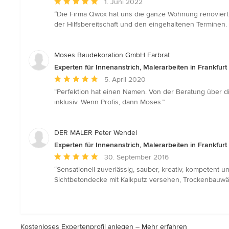
Durchschnittliche
1. Juni 2022
Bewertung:
“Die Firma Qwox hat uns die ganze Wohnung renoviert.
5
der Hilfsbereitschaft und den eingehaltenen Terminen
von
5
Sternen
Moses Baudekoration GmbH Farbrat
Experten für Innenanstrich, Malerarbeiten in Frankfur
Durchschnittliche
5. April 2020
Bewertung:
“Perfektion hat einen Namen. Von der Beratung über di
5
inklusiv. Wenn Profis, dann Moses.”
von
5
Sternen
DER MALER Peter Wendel
Experten für Innenanstrich, Malerarbeiten in Frankfur
Durchschnittliche
30. September 2016
Bewertung:
“Sensationell zuverlässig, sauber, kreativ, kompetent
5
Sichtbetondecke mit Kalkputz versehen, Trockenbauwän
von
5
Sternen
Kostenloses Expertenprofil anlegen –
Mehr erfahren