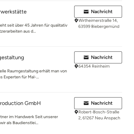
rwerkstätte
Nachricht
Wirtheimerstraße 14,
t seit über 45 Jahren für qualitativ
63599 Biebergemünd
erarbeiten aus d...
estaltung
Nachricht
64354 Reinheim
elle Raumgestaltung erhält man von
 Experten für Mal-...
Production GmbH
Nachricht
Robert-Bosch-Straße
artner im Handwerk Seit unserer
2, 61267 Neu Anspach
r als Baudienstlei...