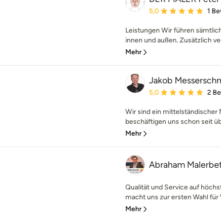
Durchschnittliche Bewe
5,0
1 B
Leistungen Wir führen sämtlich
innen und außen. Zusätzlich ver
Mehr
Jakob Messersch
Durchschnittliche Bewe
5,0
2 B
Wir sind ein mittelständische
beschäftigen uns schon seit üb
Mehr
Abraham Malerbe
Qualität und Service auf höchs
macht uns zur ersten Wahl für
Mehr