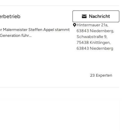
erbetrieb
Nachricht
Hintermauer 21a,
er Malermeister Steffen Appel stammt
63843 Niedernberg,
 Generation führ...
Schwabstraße 9,
75438 Knittlingen,
63843 Niedernberg
23 Experten