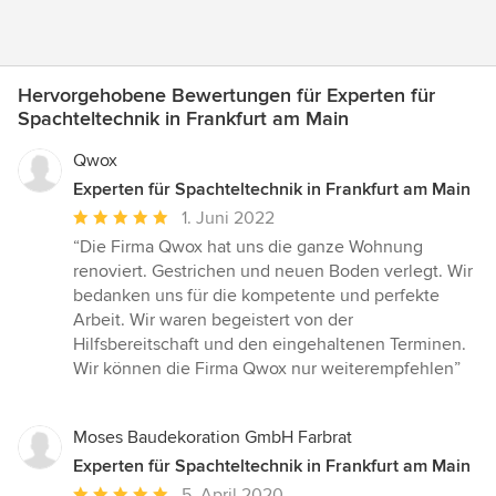
Hervorgehobene Bewertungen für Experten für
Spachteltechnik in Frankfurt am Main
Qwox
Experten für Spachteltechnik in Frankfurt am Main
Durchschnittliche
1. Juni 2022
Bewertung:
“Die Firma Qwox hat uns die ganze Wohnung
5
renoviert. Gestrichen und neuen Boden verlegt. Wir
von
bedanken uns für die kompetente und perfekte
5
Arbeit. Wir waren begeistert von der
Sternen
Hilfsbereitschaft und den eingehaltenen Terminen.
Wir können die Firma Qwox nur weiterempfehlen”
Moses Baudekoration GmbH Farbrat
Experten für Spachteltechnik in Frankfurt am Main
Durchschnittliche
5. April 2020