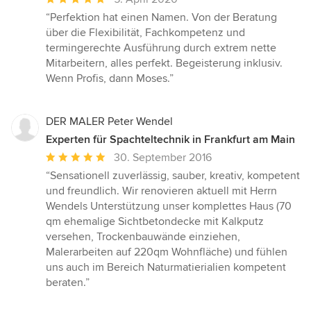
Bewertung:
“Perfektion hat einen Namen. Von der Beratung
5
über die Flexibilität, Fachkompetenz und
von
termingerechte Ausführung durch extrem nette
5
Mitarbeitern, alles perfekt. Begeisterung inklusiv.
Sternen
Wenn Profis, dann Moses.”
DER MALER Peter Wendel
Experten für Spachteltechnik in Frankfurt am Main
Durchschnittliche
30. September 2016
Bewertung:
“Sensationell zuverlässig, sauber, kreativ, kompetent
5
und freundlich. Wir renovieren aktuell mit Herrn
von
Wendels Unterstützung unser komplettes Haus (70
5
qm ehemalige Sichtbetondecke mit Kalkputz
Sternen
versehen, Trockenbauwände einziehen,
Malerarbeiten auf 220qm Wohnfläche) und fühlen
uns auch im Bereich Naturmatierialien kompetent
beraten.”