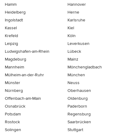
Hamm
Hannover
Heidelberg
Herne
Ingolstadt
Karlsruhe
Kassel
Kiel
Krefeld
Köln
Leipzig
Leverkusen
Ludwigshafen-am-Rhein
Lübeck
Magdeburg
Mainz
Mannheim
Mönchen­gladbach
Mülheim-an-der-Ruhr
München
Münster
Neuss
Nürnberg
Oberhausen
Offenbach-am-Main
Oldenburg
Osnabrück
Paderborn
Potsdam
Regensburg
Rostock
Saarbrücken
Solingen
Stuttgart