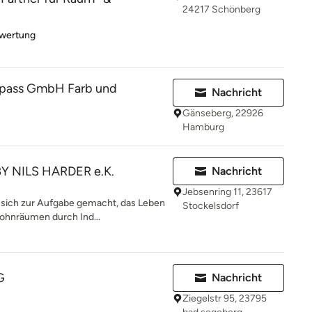
24217 Schönberg
rtung: 5 von 5 Sternen
ewertung
mpass GmbH Farb und
Nachricht
Gänseberg, 22926
Hamburg
 NILS HARDER e.K.
Nachricht
Jebsenring 11, 23617
 sich zur Aufgabe gemacht, das Leben
Stockelsdorf
ohnräumen durch Ind...
G
Nachricht
Ziegelstr 95, 23795