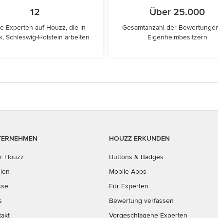
12
Über 25.000
e Experten auf Houzz, die in
Gesamtanzahl der Bewertunge
, Schleswig-Holstein arbeiten
Eigenheimbesitzern
TERNEHMEN
HOUZZ ERKUNDEN
r Houzz
Buttons & Badges
ien
Mobile Apps
sse
Für Experten
s
Bewertung verfassen
takt
Vorgeschlagene Experten