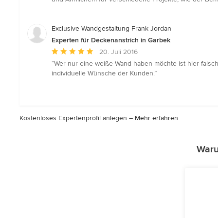
Exclusive Wandgestaltung Frank Jordan
Experten für Deckenanstrich in Garbek
Durchschnittliche
20. Juli 2016
Bewertung:
“Wer nur eine weiße Wand haben möchte ist hier falsc
5
individuelle Wünsche der Kunden.”
von
5
Sternen
Kostenloses Expertenprofil anlegen –
Mehr erfahren
Waru