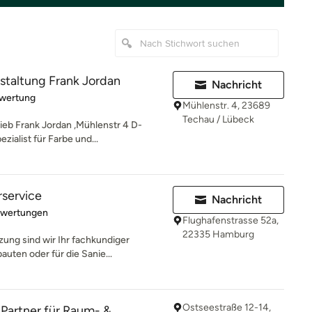
staltung Frank Jordan
Nachricht
rtung: 5 von 5 Sternen
ewertung
Mühlenstr. 4, 23689
Techau / Lübeck
eb Frank Jordan ,Mühlenstr 4 D-
ialist für Farbe und...
rservice
Nachricht
rtung: 5 von 5 Sternen
ewertungen
Flughafenstrasse 52a,
22335 Hamburg
ung sind wir Ihr fachkundiger
uten oder für die Sanie...
Ostseestraße 12-14,
r Partner für Raum- &