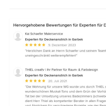
Hervorgehobene Bewertungen für Experten für D
Kai Schaefer Malerservice
Experten für Deckenanstrich in Garbek
Durchschnittliche
9. Dezember 2023
Bewertung:
“Herzlichen Dank an Herrn Schaefer und seinem Team! 
5
uneingeschränkt weiterempfehlen!”
von
5
Sternen
THIEL creat!v | Ihr Partner für Raum- & Farbdesign
Experten für Deckenanstrich in Garbek
Durchschnittliche
20. Juli 2021
Bewertung:
“Die Wohnung für unsere WG wurde uns durch THIEL cr
5
wunderschönen Muskat-Tons und dem Grün der Vorhänge 
von
Tat bei der Umsetzung unseres Badezimmers (schwebend
5
dient Herr Thiel als kompetenter Berater in allen Fra
Sternen
und Ähnlichem für verschiedene Projekte, wie der Bem