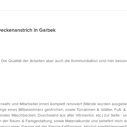
eckenanstrich in Garbek
Die Qualität der Arbeiten aber auch die Kommunikation sind hier beso
eat!v und Mitarbeiter:innen komplett renoviert (Wände wurden ausgeb
eines Mitbewohners gestrichen, sowie Türrahmen & -blätter, Fuß- & St
es Waschbecken, Duschwand aus alter Vitrinentür, etc.) zur Seite - un
gen der Raum- & Farbgestaltung, sowie Materialkunde und beliefert mich
alung einer Garage mit der Flagge Kaliforniens. Höchst empfehlenswert!