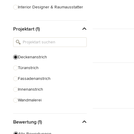
Interior Designer & Raumausstatter
Küchenplanung
Projektart (1)
Landschaftsarchitekten
Armaturen & Sanitärbedarf
Beleuchtung
Deckenanstrich
Einbauschränke
Türanstrich
Alle anzeigen
Fassadenanstrich
Innenanstrich
Wandmalerei
Spachteltechnik
Bewertung (1)
Tapezierung
Alle Bewertungen