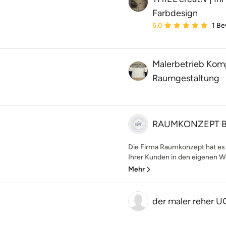
Farbdesign
Durchschnittliche Bewe
5,0
1 B
Malerbetrieb Ko
Raumgestaltung
RAUMKONZEPT BY
Die Firma Raumkonzept hat es
Ihrer Kunden in den eigenen W
Mehr
der maler reher U