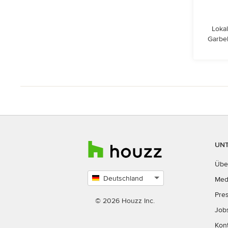
Lokal
Garbek
UN
Übe
Deutschland
Med
Land
Pre
auswählen
© 2026 Houzz Inc.
Job
Kon