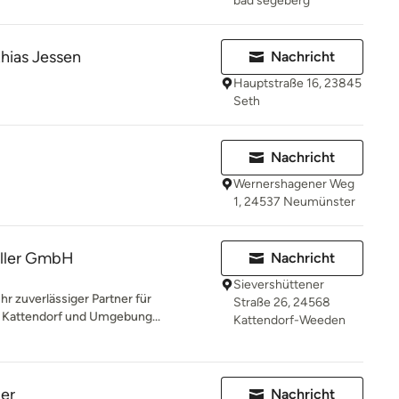
bad segeberg
hias Jessen
Nachricht
Hauptstraße 16, 23845
Seth
Nachricht
Wernershagener Weg
1, 24537 Neumünster
öller GmbH
Nachricht
Sievershüttener
hr zuverlässiger Partner für
Straße 26, 24568
n Kattendorf und Umgebung...
Kattendorf-Weeden
er
Nachricht