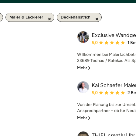
Maler & Lackierer
Deckenanstrich
Exclusive Wandge
Durchschnittliche Bewe
5,0
1 B
Willkommen bei Malerfachbetri
23689 Techau / Ratekau Als Spez
Mehr
Kai Schaefer Male
Durchschnittliche Bewe
5,0
2 B
Von der Planung bis zur Umsetz
Ansprechpartner – ob für Neuba
Mehr
THIEL creat!v | Ih