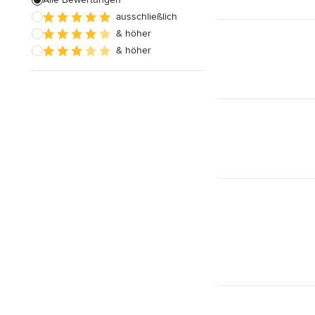
Alle anzeigen
ausschließlich
& höher
& höher