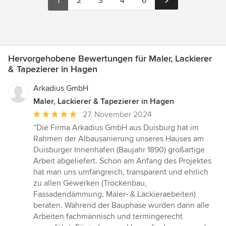
1
2
3
4
6
Hervorgehobene Bewertungen für Maler, Lackierer
& Tapezierer in Hagen
Arkadius GmbH
Maler, Lackierer & Tapezierer in Hagen
Durchschnittliche
27. November 2024
Bewertung:
“Die Firma Arkadius GmbH aus Duisburg hat im
5
Rahmen der Albausanierung unseres Hauses am
von
Duisburger Innenhafen (Baujahr 1890) großartige
5
Arbeit abgeliefert. Schon am Anfang des Projektes
Sternen
hat man uns umfangreich, transparent und ehrlich
zu allen Gewerken (Trockenbau,
Fassadendämmung, Maler- & Lackieraebeiten)
beraten. Während der Bauphase wurden dann alle
Arbeiten fachmännisch und termingerecht