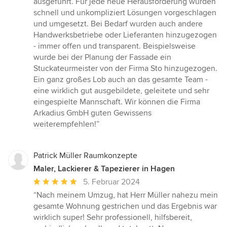
ausgeführt. Für jede neue Herausforderung wurden
schnell und unkompliziert Lösungen vorgeschlagen
und umgesetzt. Bei Bedarf wurden auch andere
Handwerksbetriebe oder Lieferanten hinzugezogen
- immer offen und transparent. Beispielsweise
wurde bei der Planung der Fassade ein
Stuckateurmeister von der Firma Sto hinzugezogen.
Ein ganz großes Lob auch an das gesamte Team -
eine wirklich gut ausgebildete, geleitete und sehr
eingespielte Mannschaft. Wir können die Firma
Arkadius GmbH guten Gewissens
weiterempfehlen!”
Patrick Müller Raumkonzepte
Maler, Lackierer & Tapezierer in Hagen
Durchschnittliche
5. Februar 2024
Bewertung:
“Nach meinem Umzug, hat Herr Müller nahezu mein
5
gesamte Wohnung gestrichen und das Ergebnis war
von
wirklich super! Sehr professionell, hilfsbereit,
5