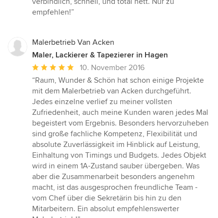
verbindlich, schnell, und total nett. Nur zu
Sternen
empfehlen!”
Malerbetrieb Van Acken
Maler, Lackierer & Tapezierer in Hagen
Durchschnittliche
10. November 2016
Bewertung:
“Raum, Wunder & Schön hat schon einige Projekte
5
mit dem Malerbetrieb van Acken durchgeführt.
von
Jedes einzelne verlief zu meiner vollsten
5
Zufriedenheit, auch meine Kunden waren jedes Mal
Sternen
begeistert vom Ergebnis. Besonders hervorzuheben
sind große fachliche Kompetenz, Flexibilität und
absolute Zuverlässigkeit im Hinblick auf Leistung,
Einhaltung von Timings und Budgets. Jedes Objekt
wird in einem 1A-Zustand sauber übergeben. Was
aber die Zusammenarbeit besonders angenehm
macht, ist das ausgesprochen freundliche Team -
vom Chef über die Sekretärin bis hin zu den
Mitarbeitern. Ein absolut empfehlenswerter