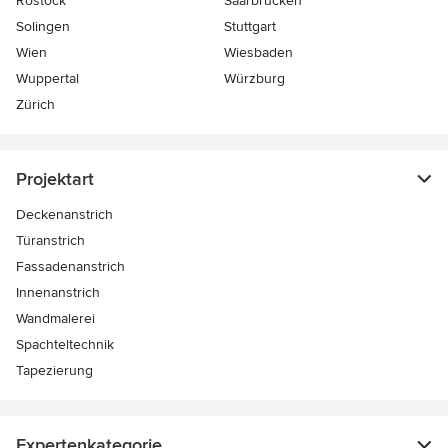
Rostock
Saarbrücken
Solingen
Stuttgart
Wien
Wiesbaden
Wuppertal
Würzburg
Zürich
Projektart
Deckenanstrich
Türanstrich
Fassadenanstrich
Innenanstrich
Wandmalerei
Spachteltechnik
Tapezierung
Expertenkategorie