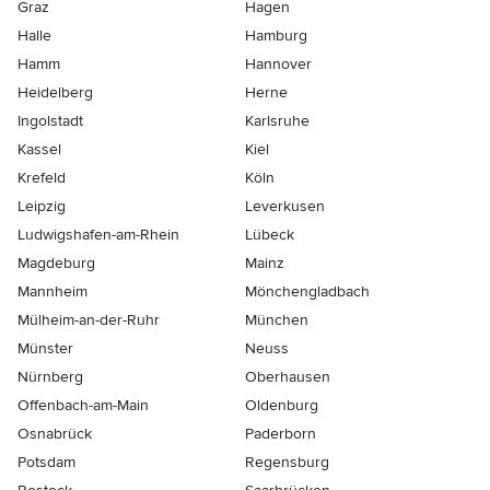
Graz
Hagen
Halle
Hamburg
Hamm
Hannover
Heidelberg
Herne
Ingolstadt
Karlsruhe
Kassel
Kiel
Krefeld
Köln
Leipzig
Leverkusen
Ludwigshafen-am-Rhein
Lübeck
Magdeburg
Mainz
Mannheim
Mönchen­gladbach
Mülheim-an-der-Ruhr
München
Münster
Neuss
Nürnberg
Oberhausen
Offenbach-am-Main
Oldenburg
Osnabrück
Paderborn
Potsdam
Regensburg