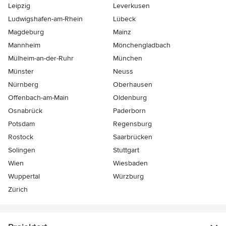
Leipzig
Leverkusen
Ludwigshafen-am-Rhein
Lübeck
Magdeburg
Mainz
Mannheim
Mönchen­gladbach
Mülheim-an-der-Ruhr
München
Münster
Neuss
Nürnberg
Oberhausen
Offenbach-am-Main
Oldenburg
Osnabrück
Paderborn
Potsdam
Regensburg
Rostock
Saarbrücken
Solingen
Stuttgart
Wien
Wiesbaden
Wuppertal
Würzburg
Zürich