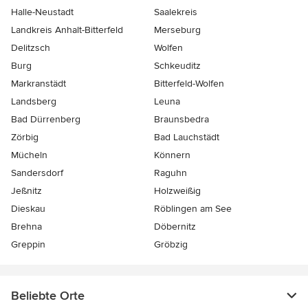
Halle-Neustadt
Saalekreis
Landkreis Anhalt-Bitterfeld
Merseburg
Delitzsch
Wolfen
Burg
Schkeuditz
Markranstädt
Bitterfeld-Wolfen
Landsberg
Leuna
Bad Dürrenberg
Braunsbedra
Zörbig
Bad Lauchstädt
Mücheln
Könnern
Sandersdorf
Raguhn
Jeßnitz
Holzweißig
Dieskau
Röblingen am See
Brehna
Döbernitz
Greppin
Gröbzig
Beliebte Orte