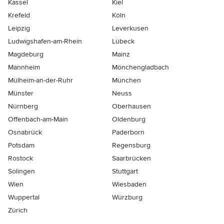
Kassel
Kiel
Krefeld
Köln
Leipzig
Leverkusen
Ludwigshafen-am-Rhein
Lübeck
Magdeburg
Mainz
Mannheim
Mönchen­gladbach
Mülheim-an-der-Ruhr
München
Münster
Neuss
Nürnberg
Oberhausen
Offenbach-am-Main
Oldenburg
Osnabrück
Paderborn
Potsdam
Regensburg
Rostock
Saarbrücken
Solingen
Stuttgart
Wien
Wiesbaden
Wuppertal
Würzburg
Zürich