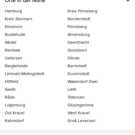
Orte in der Nähe
Hamburg
Kreis Pinneberg
Kreis Stormarn
Norderstedt
Elmshorn
Pinneberg
Buxtehude
Ahrensburg
Wedel
Geesthacht
Reinbek
Quickborn
Uetersen
Glinde
Bargteheide
Barmstedt
Lemsahl-Mellingstedt
Duvenstedt
Hittfeld
Wakendorf Zwei
Seeth
Lieth
Råde
Tötensen
Lütjenburg
Glüsingerlohe
Ost Krauel
West Krauel
Rahmstorf
Groß Leversen