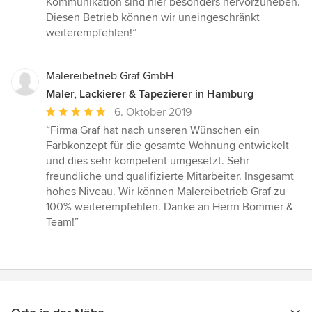
Kommunikation sind hier besonders hervorzuheben.
5
Diesen Betrieb können wir uneingeschränkt
Sternen
weiterempfehlen!”
Malereibetrieb Graf GmbH
Maler, Lackierer & Tapezierer in Hamburg
Durchschnittliche
6. Oktober 2019
Bewertung:
“Firma Graf hat nach unseren Wünschen ein
5
Farbkonzept für die gesamte Wohnung entwickelt
von
und dies sehr kompetent umgesetzt. Sehr
5
freundliche und qualifizierte Mitarbeiter. Insgesamt
Sternen
hohes Niveau. Wir können Malereibetrieb Graf zu
100% weiterempfehlen. Danke an Herrn Bommer &
Team!”