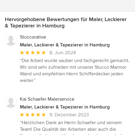
Hervorgehobene Bewertungen für Maler, Lackierer
& Tapezierer in Hamburg
Stuccorative
Maler, Lackierer & Tapezierer in Hamburg
Durchschnittliche
8. Juni 2024
Bewertung:
“Die Arbeit wurde sauber und fachgerecht gemacht.
5
Wir sind sehr zufrieden mit unserer Stucco Marmor
von
Wand und empfehlen Herrn Schifferdecker jeden
5
weiter.”
Sternen
Kai Schaefer Malerservice
Maler, Lackierer & Tapezierer in Hamburg
Durchschnittliche
9. Dezember 2023
Bewertung:
“Herzlichen Dank an Herrn Schaefer und seinem
5
Team! Die Qualität der Arbeiten aber auch die
von