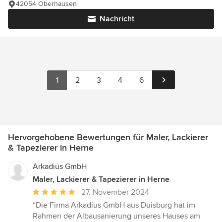
42054 Oberhausen
Nachricht
1
2
3
4
6
Hervorgehobene Bewertungen für Maler, Lackierer
& Tapezierer in Herne
Arkadius GmbH
Maler, Lackierer & Tapezierer in Herne
Durchschnittliche
27. November 2024
Bewertung:
“Die Firma Arkadius GmbH aus Duisburg hat im
5
Rahmen der Albausanierung unseres Hauses am