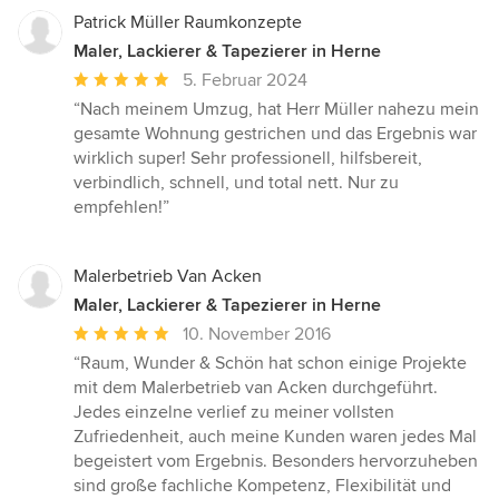
Patrick Müller Raumkonzepte
Maler, Lackierer & Tapezierer in Herne
Durchschnittliche
5. Februar 2024
Bewertung:
“Nach meinem Umzug, hat Herr Müller nahezu mein
5
gesamte Wohnung gestrichen und das Ergebnis war
von
wirklich super! Sehr professionell, hilfsbereit,
5
verbindlich, schnell, und total nett. Nur zu
Sternen
empfehlen!”
Malerbetrieb Van Acken
Maler, Lackierer & Tapezierer in Herne
Durchschnittliche
10. November 2016
Bewertung:
“Raum, Wunder & Schön hat schon einige Projekte
5
mit dem Malerbetrieb van Acken durchgeführt.
von
Jedes einzelne verlief zu meiner vollsten
5
Zufriedenheit, auch meine Kunden waren jedes Mal
Sternen
begeistert vom Ergebnis. Besonders hervorzuheben
sind große fachliche Kompetenz, Flexibilität und