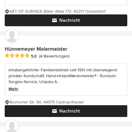
ART OF SURFACE Bilker Allee 173, 40217 Düsseldorf
Nachricht
Hünnemeyer Malermeister
Durchschnittliche Bewertung: 5 von 5 Sternen
5,0
(4 Bewertungen)
Inhabergeführter Familienbetrieb seit 1951 mit überwiegend
privater Kundschaft; Hand-inHandWerksmeister® : Rundum-
Sorglos-Service, Urlaubs-S...
Mehr
Bochumer Str. 90, 44575 Castrop-Rauxel
Nachricht