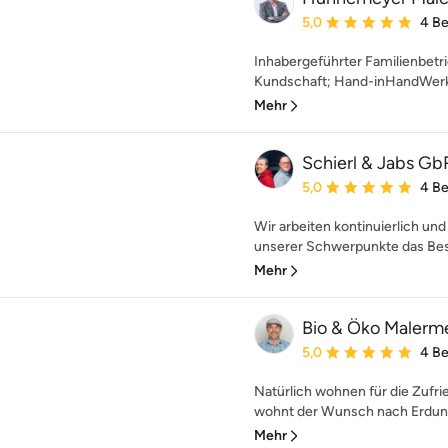
Durchschnittliche Bewe
5,0
4 B
Inhabergeführter Familienbetri
Kundschaft; Hand-inHandWerks
Mehr
Schierl & Jabs Gb
Durchschnittliche Bewe
5,0
4 B
Wir arbeiten kontinuierlich und
unserer Schwerpunkte das Best
Mehr
Bio & Öko Malerme
Durchschnittliche Bewe
5,0
4 B
Natürlich wohnen für die Zufr
wohnt der Wunsch nach Erdung i
Mehr