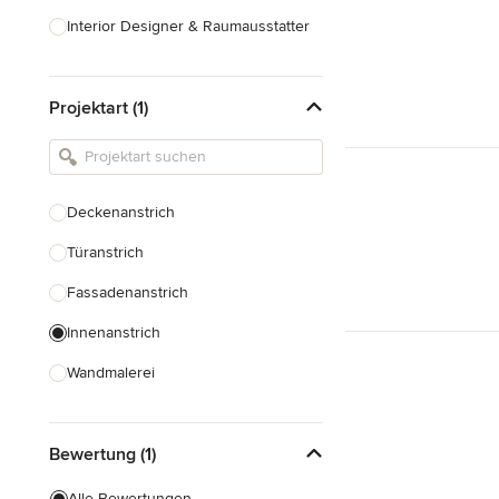
Interior Designer & Raumausstatter
Küchenplanung
Projektart (1)
Landschaftsarchitekten
Armaturen & Sanitärbedarf
Beleuchtung
Deckenanstrich
Einbauschränke
Türanstrich
Alle anzeigen
Fassadenanstrich
Innenanstrich
Wandmalerei
Spachteltechnik
Bewertung (1)
Tapezierung
Alle Bewertungen