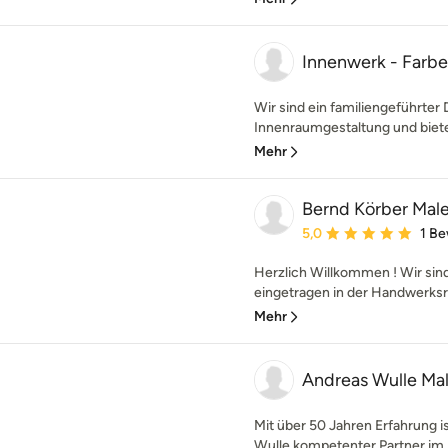
Innenwerk - Farb
Wir sind ein familiengeführter
Innenraumgestaltung und bieten
Mehr
Bernd Körber Mal
Durchschnittliche Bewe
5,0
1 B
Herzlich Willkommen ! Wir sin
eingetragen in der Handwerksr
Mehr
Andreas Wulle Ma
Mit über 50 Jahren Erfahrung i
Wulle kompetenter Partner im B