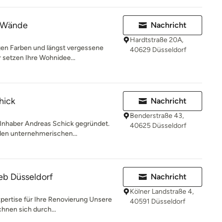
e Wände
Nachricht
Hardtstraße 20A,
gen Farben und längst vergessene
40629 Düsseldorf
r setzen Ihre Wohnidee...
hick
Nachricht
Benderstraße 43,
 Inhaber Andreas Schick gegründet.
40625 Düsseldorf
den unternehmerischen...
ieb Düsseldorf
Nachricht
Kölner Landstraße 4,
xpertise für Ihre Renovierung Unsere
40591 Düsseldorf
chnen sich durch...