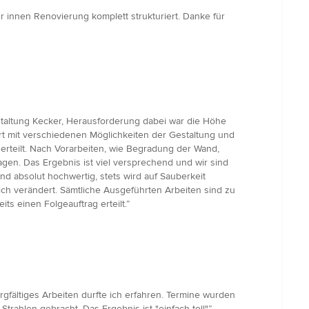
r innen Renovierung komplett strukturiert. Danke für
estaltung Kecker, Herausforderung dabei war die Höhe
rt mit verschiedenen Möglichkeiten der Gestaltung und
rteilt. Nach Vorarbeiten, wie Begradung der Wand,
gen. Das Ergebnis ist viel versprechend und wir sind
d absolut hochwertig, stets wird auf Sauberkeit
ich verändert. Sämtliche Ausgeführten Arbeiten sind zu
s einen Folgeauftrag erteilt.”
fältiges Arbeiten durfte ich erfahren. Termine wurden
rahlen gebracht. Das Ergebnis ist "einfach toll"”