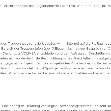
, erfahrende und leistungsorientierte Fachfirma. Von der außen , bis zu
endes Treppenhaus renoviert, stießen wir im Internet auf die Fa. Raumg
im Bereich der Treppenstufen über 3 Etagen Nach einem Gespräch vor O
en Designputz VOLIMEA entschieden und den Auftrag zur Durchführung e
ten etc. wurde die finale Beschichtung mittels Spachteltechnik aufgetra
ten „eyecatcher“ geworden. Die ausgeführten Arbeiten der Fa. Kecker sin
rde sofort beantwortet. Es hat Spaß gemacht, zuzusehen, wie die Wand s
n. Wir können die Fa. Kecker absolut weiterempfehlen und haben bereit
Eine sehr gute Beratung vor Beginn, sowie fachgerechtes und sehr sorg
nettes und fleißiges Team hat in kürzester Zeit meine Hausfassade zum St