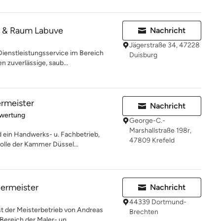
e & Raum Labuve
Nachricht
Jägerstraße 34, 47228
 Dienstleistungsservice im Bereich
Duisburg
 zuverlässige, saub...
ermeister
Nachricht
rtung: 5 von 5 Sternen
ewertung
George-C.-
Marshallstraße 198r,
d ein Handwerks- u. Fachbetrieb,
47809 Krefeld
olle der Kammer Düssel...
lermeister
Nachricht
44339 Dortmund-
st der Meisterbetrieb von Andreas
Brechten
ereich der Maler- un...