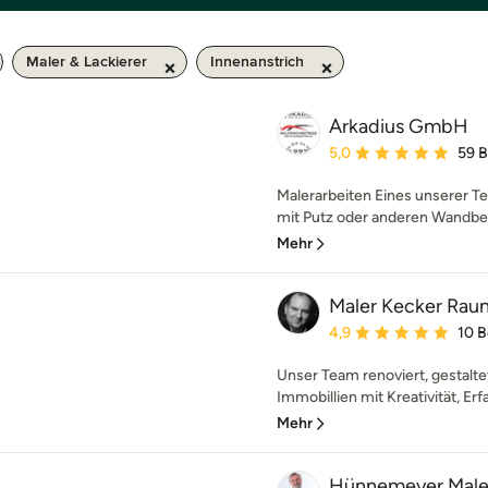
Maler & Lackierer
Innenanstrich
Arkadius GmbH
Durchschnittliche Bewe
5,0
59 
Malerarbeiten Eines unserer Te
mit Putz oder anderen Wandbek
Mehr
Maler Kecker Rau
Durchschnittliche Bewe
4,9
10 
Unser Team renoviert, gestalte
Immobillien mit Kreativität, Erf
Mehr
Hünnemeyer Male