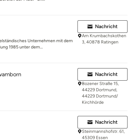
Nachricht
Am Krumbachskothen
telständisches Unternehmen mit dem
3, 40878 Ratingen
dung 1985 unter dem...
hwamborn
Nachricht
Bozener Straße 15,
44229 Dortmund,
44229 Dortmund/
Kirchhörde
Nachricht
Steinmannshofstr. 61,
45309 Essen