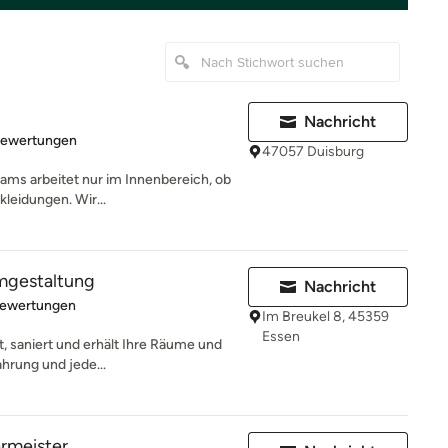
Nachricht
rtung: 5 von 5 Sternen
Bewertungen
47057 Duisburg
ams arbeitet nur im Innenbereich, ob
leidungen. Wir...
mgestaltung
Nachricht
rtung: 4.9 von 5 Sternen
Bewertungen
Im Breukel 8, 45359
Essen
t, saniert und erhält Ihre Räume und
ahrung und jede...
rmeister