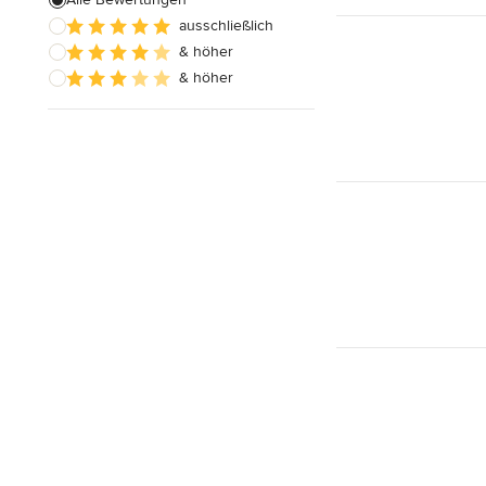
Alle anzeigen
ausschließlich
& höher
& höher