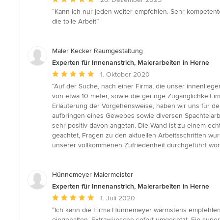
Bewertung:
“Kann ich nur jeden weiter empfehlen. Sehr kompetente 
5
die tolle Arbeit”
von
5
Sternen
Maler Kecker Raumgestaltung
Experten für Innenanstrich, Malerarbeiten in Herne
Durchschnittliche
1. Oktober 2020
Bewertung:
“Auf der Suche, nach einer Firma, die unser innenlieg
5
von etwa 10 meter, sowie die geringe Zugänglichkeit 
von
Erläuterung der Vorgehensweise, haben wir uns für d
5
aufbringen eines Gewebes sowie diversen Spachtelarbei
Sternen
sehr positiv davon angetan. Die Wand ist zu einem ech
geachtet, Fragen zu den aktuellen Arbeitsschritten wu
unserer vollkommenen Zufriedenheit durchgeführt worde
Hünnemeyer Malermeister
Experten für Innenanstrich, Malerarbeiten in Herne
Durchschnittliche
1. Juli 2020
Bewertung:
“Ich kann die Firma Hünnemeyer wärmstens empfehlen. 
5
eingehalten, Extrawünsche sofort umgesetzt. Ein super 