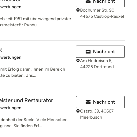
Nachricht
rtung: 5 von 5 Sternen
ewertungen
Bochumer Str. 90,
44575 Castrop-Rauxel
eb seit 1951 mit überwiegend privater
meister® : Rundu...
R
Nachricht
rtung: 5 von 5 Sternen
ewertungen
Am Hedreisch 6,
44225 Dortmund
 mit Erfolg daran, Ihnen im Bereich
e zu bieten. Uns...
ister und Restaurator
Nachricht
rtung: 5 von 5 Sternen
ewertungen
Oststr. 39, 40667
Meerbusch
iedenheit der Seele. Viele Menschen
nne. Sie finden Erf...