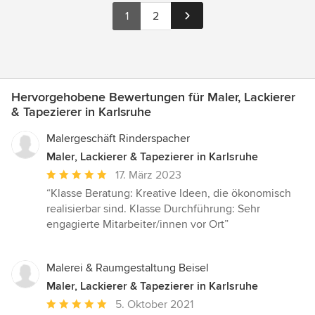
1
2
Hervorgehobene Bewertungen für Maler, Lackierer
& Tapezierer in Karlsruhe
Malergeschäft Rinderspacher
Maler, Lackierer & Tapezierer in Karlsruhe
Durchschnittliche
17. März 2023
Bewertung:
“Klasse Beratung: Kreative Ideen, die ökonomisch
5
realisierbar sind. Klasse Durchführung: Sehr
von
engagierte Mitarbeiter/innen vor Ort”
5
Sternen
Malerei & Raumgestaltung Beisel
Maler, Lackierer & Tapezierer in Karlsruhe
Durchschnittliche
5. Oktober 2021