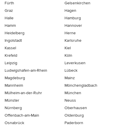
Fürth
Gelsenkirchen
Graz
Hagen
Halle
Hamburg
Hamm
Hannover
Heidelberg
Herne
Ingolstadt
Karlsruhe
Kassel
Kiel
Krefeld
Köln
Leipzig
Leverkusen
Ludwigshafen-am-Rhein
Lübeck
Magdeburg
Mainz
Mannheim
Mönchen­gladbach
Mülheim-an-der-Ruhr
München
Münster
Neuss
Nürnberg
Oberhausen
Offenbach-am-Main
Oldenburg
Osnabrück
Paderborn