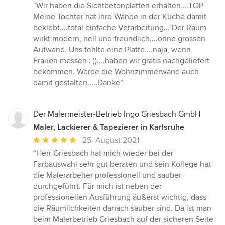
Bewertung:
“Wir haben die Sichtbetonplatten erhalten....TOP
5
Meine Tochter hat ihre Wände in der Küche damit
von
beklebt....total einfache Verarbeitung... Der Raum
5
wirkt modern, hell und freundlich....ohne grossen
Sternen
Aufwand. Uns fehlte eine Platte....naja, wenn
Frauen messen : ))....haben wir gratis nachgeliefert
bekommen. Werde die Wohnzimmerwand auch
damit gestalten.....Danke”
Der Malermeister-Betrieb Ingo Griesbach GmbH
Maler, Lackierer & Tapezierer in Karlsruhe
Durchschnittliche
25. August 2021
Bewertung:
“Herr Griesbach hat mich wieder bei der
5
Farbauswahl sehr gut beraten und sein Kollege hat
von
die Malerarbeiter professionell und sauber
5
durchgeführt. Für mich ist neben der
Sternen
professionellen Ausführung äußerst wichtig, dass
die Räumlichkeiten danach sauber sind. Da ist man
beim Malerbetrieb Griesbach auf der sicheren Seite