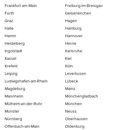
Frankfurt am Main
Freiburg-im-Breisgau
Fürth
Gelsenkirchen
Graz
Hagen
Halle
Hamburg
Hamm
Hannover
Heidelberg
Herne
Ingolstadt
Karlsruhe
Kassel
Kiel
Krefeld
Köln
Leipzig
Leverkusen
Ludwigshafen-am-Rhein
Lübeck
Magdeburg
Mainz
Mannheim
Mönchen­gladbach
Mülheim-an-der-Ruhr
München
Münster
Neuss
Nürnberg
Oberhausen
Offenbach-am-Main
Oldenburg