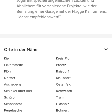
sogar mit speziell angemischten Lacken und
Ähnlichem für verschiedene Projekte, wie der
Bemalung einer Garage mit der Flagge Kaliforniens.
Höchst empfehlenswert!”
Orte in der Nähe
Kiel
Kreis Plön
Eckernförde
Preetz
Plön
Raisdorf
Nortorf
Klausdorf
Ascheberg
Ostenfeld
Schinkel über Kiel
Rethwisch
Schülp
Tramm
Schönhorst
Glasholz
Fegetasche
Bohnert