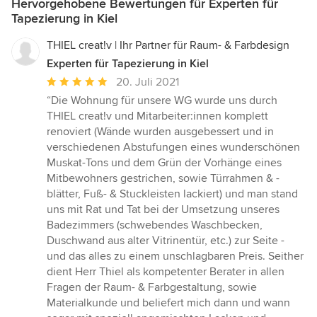
Hervorgehobene Bewertungen für Experten für
Tapezierung in Kiel
THIEL creat!v | Ihr Partner für Raum- & Farbdesign
Experten für Tapezierung in Kiel
Durchschnittliche
20. Juli 2021
Bewertung:
“Die Wohnung für unsere WG wurde uns durch
5
THIEL creat!v und Mitarbeiter:innen komplett
von
renoviert (Wände wurden ausgebessert und in
5
verschiedenen Abstufungen eines wunderschönen
Sternen
Muskat-Tons und dem Grün der Vorhänge eines
Mitbewohners gestrichen, sowie Türrahmen & -
blätter, Fuß- & Stuckleisten lackiert) und man stand
uns mit Rat und Tat bei der Umsetzung unseres
Badezimmers (schwebendes Waschbecken,
Duschwand aus alter Vitrinentür, etc.) zur Seite -
und das alles zu einem unschlagbaren Preis. Seither
dient Herr Thiel als kompetenter Berater in allen
Fragen der Raum- & Farbgestaltung, sowie
Materialkunde und beliefert mich dann und wann