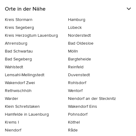
Orte in der Nähe
Kreis Stormarn
Hamburg
Kreis Segeberg
Lübeck
Kreis Herzogtum Lauenburg
Norderstedt
Ahrensburg
Bad Oldesloe
Bad Schwartau
Mölln
Bad Segeberg
Bargteheide
Wahlstedt
Reinfeld
Lemsahl-Mellingstedt
Duvenstedt
Wakendorf Zwei
Rohlsdorf
Rethwischhöh
Wentorf
Warder
Niendorf an der Stecknitz
Klein Schretstaken
Wakendorf Eins
Hamfelde in Lauenburg
Pohnsdorf
Krems I
Köthel
Niendorf
Råde