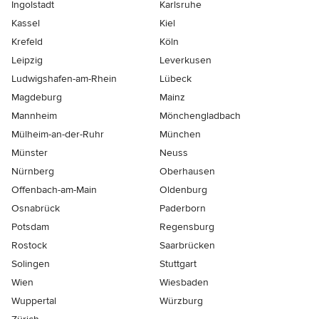
Ingolstadt
Karlsruhe
Kassel
Kiel
Krefeld
Köln
Leipzig
Leverkusen
Ludwigshafen-am-Rhein
Lübeck
Magdeburg
Mainz
Mannheim
Mönchen­gladbach
Mülheim-an-der-Ruhr
München
Münster
Neuss
Nürnberg
Oberhausen
Offenbach-am-Main
Oldenburg
Osnabrück
Paderborn
Potsdam
Regensburg
Rostock
Saarbrücken
Solingen
Stuttgart
Wien
Wiesbaden
Wuppertal
Würzburg