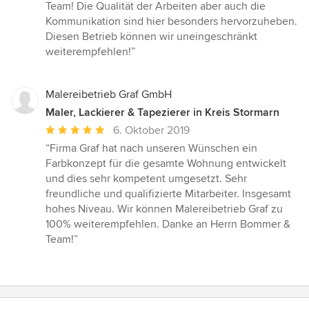
5
Team! Die Qualität der Arbeiten aber auch die
von
Kommunikation sind hier besonders hervorzuheben.
5
Diesen Betrieb können wir uneingeschränkt
Sternen
weiterempfehlen!”
Malereibetrieb Graf GmbH
Maler, Lackierer & Tapezierer in Kreis Stormarn
Durchschnittliche
6. Oktober 2019
Bewertung:
“Firma Graf hat nach unseren Wünschen ein
5
Farbkonzept für die gesamte Wohnung entwickelt
von
und dies sehr kompetent umgesetzt. Sehr
5
freundliche und qualifizierte Mitarbeiter. Insgesamt
Sternen
hohes Niveau. Wir können Malereibetrieb Graf zu
100% weiterempfehlen. Danke an Herrn Bommer &
Team!”