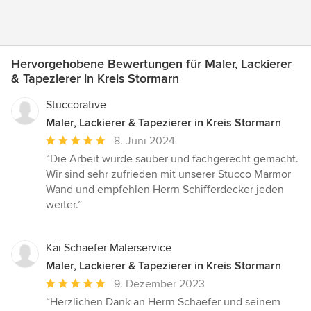
Hervorgehobene Bewertungen für Maler, Lackierer
& Tapezierer in Kreis Stormarn
Stuccorative
Maler, Lackierer & Tapezierer in Kreis Stormarn
Durchschnittliche
8. Juni 2024
Bewertung:
“Die Arbeit wurde sauber und fachgerecht gemacht.
5
Wir sind sehr zufrieden mit unserer Stucco Marmor
von
Wand und empfehlen Herrn Schifferdecker jeden
5
weiter.”
Sternen
Kai Schaefer Malerservice
Maler, Lackierer & Tapezierer in Kreis Stormarn
Durchschnittliche
9. Dezember 2023
Bewertung:
“Herzlichen Dank an Herrn Schaefer und seinem