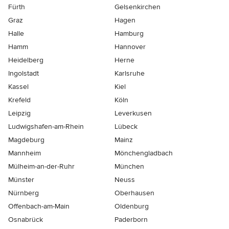
Fürth
Gelsenkirchen
Graz
Hagen
Halle
Hamburg
Hamm
Hannover
Heidelberg
Herne
Ingolstadt
Karlsruhe
Kassel
Kiel
Krefeld
Köln
Leipzig
Leverkusen
Ludwigshafen-am-Rhein
Lübeck
Magdeburg
Mainz
Mannheim
Mönchen­gladbach
Mülheim-an-der-Ruhr
München
Münster
Neuss
Nürnberg
Oberhausen
Offenbach-am-Main
Oldenburg
Osnabrück
Paderborn