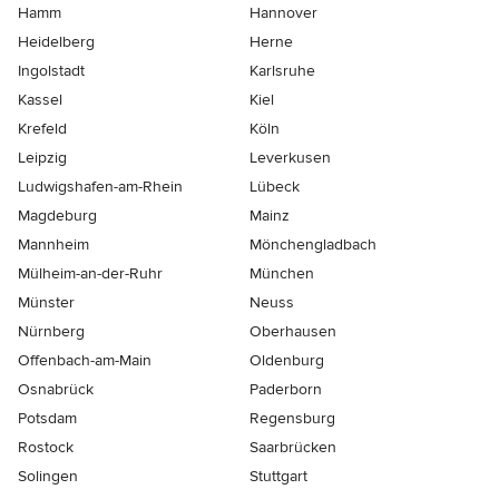
Hamm
Hannover
Heidelberg
Herne
Ingolstadt
Karlsruhe
Kassel
Kiel
Krefeld
Köln
Leipzig
Leverkusen
Ludwigshafen-am-Rhein
Lübeck
Magdeburg
Mainz
Mannheim
Mönchen­gladbach
Mülheim-an-der-Ruhr
München
Münster
Neuss
Nürnberg
Oberhausen
Offenbach-am-Main
Oldenburg
Osnabrück
Paderborn
Potsdam
Regensburg
Rostock
Saarbrücken
Solingen
Stuttgart