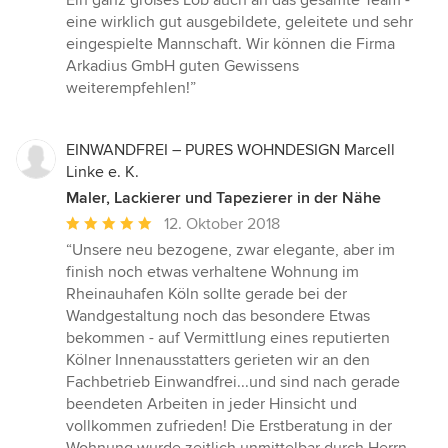
Ein ganz großes Lob auch an das gesamte Team -
eine wirklich gut ausgebildete, geleitete und sehr
eingespielte Mannschaft. Wir können die Firma
Arkadius GmbH guten Gewissens
weiterempfehlen!”
EINWANDFREI – PURES WOHNDESIGN Marcell
Linke e. K.
Maler, Lackierer und Tapezierer in der Nähe
Durchschnittliche
12. Oktober 2018
Bewertung:
“Unsere neu bezogene, zwar elegante, aber im
5
finish noch etwas verhaltene Wohnung im
von
Rheinauhafen Köln sollte gerade bei der
5
Wandgestaltung noch das besondere Etwas
Sternen
bekommen - auf Vermittlung eines reputierten
Kölner Innenausstatters gerieten wir an den
Fachbetrieb Einwandfrei...und sind nach gerade
beendeten Arbeiten in jeder Hinsicht und
vollkommen zufrieden! Die Erstberatung in der