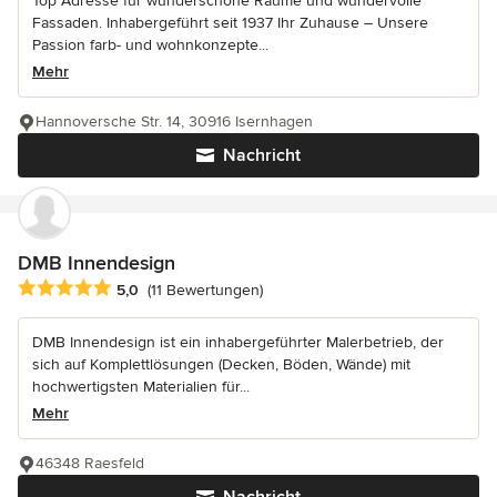
Top Adresse für wunderschöne Räume und wundervolle
Fassaden. Inhabergeführt seit 1937 Ihr Zuhause – Unsere
Passion farb- und wohnkonzepte...
Mehr
Hannoversche Str. 14, 30916 Isernhagen
Nachricht
DMB Innendesign
Durchschnittliche Bewertung: 5 von 5 Sternen
5,0
(11 Bewertungen)
DMB Innendesign ist ein inhabergeführter Malerbetrieb, der
sich auf Komplettlösungen (Decken, Böden, Wände) mit
hochwertigsten Materialien für...
Mehr
46348 Raesfeld
Nachricht