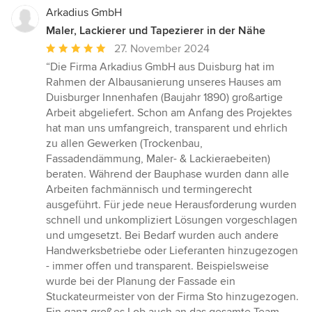
Arkadius GmbH
Maler, Lackierer und Tapezierer in der Nähe
Durchschnittliche
27. November 2024
Bewertung:
“Die Firma Arkadius GmbH aus Duisburg hat im
5
Rahmen der Albausanierung unseres Hauses am
von
Duisburger Innenhafen (Baujahr 1890) großartige
5
Arbeit abgeliefert. Schon am Anfang des Projektes
Sternen
hat man uns umfangreich, transparent und ehrlich
zu allen Gewerken (Trockenbau,
Fassadendämmung, Maler- & Lackieraebeiten)
beraten. Während der Bauphase wurden dann alle
Arbeiten fachmännisch und termingerecht
ausgeführt. Für jede neue Herausforderung wurden
schnell und unkompliziert Lösungen vorgeschlagen
und umgesetzt. Bei Bedarf wurden auch andere
Handwerksbetriebe oder Lieferanten hinzugezogen
- immer offen und transparent. Beispielsweise
wurde bei der Planung der Fassade ein
Stuckateurmeister von der Firma Sto hinzugezogen.