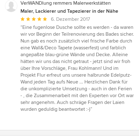
VerWANDlung remmers Malerwerkstätten
Maler, Lackierer und Tapezierer in der Nähe
Durchschnittliche
6. Dezember 2017
Bewertung:
“Eine fugenlose Dusche sollte es werden - da waren
5
wir vor Beginn der Teilrenovierung des Bades sicher.
von
Nun gab es noch zusätzlich viel frische Farbe durch
5
eine Wall&/Deco Tapete (wasserfest) und farblich
Sternen
angepaßte blau-grüne Wände und Decke. Alleine
hätten wir uns das nicht getraut - jetzt sind wir froh
über Ihre Vorschläge, Frau Kohlmann! Und im
Projekt Flur erfreut uns unsere halbrunde Edelputz-
Wand jeden Tag aufs Neue ... Herzlichen Dank für
die unkomplizierte Umsetzung - auch in den Ferien
- , die Zusammenarbeit mit den Experten vor Ort war
sehr angenehm. Auch schräge Fragen der Laien
wurden geduldig beantwortet :-)”