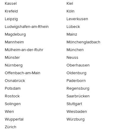
Kassel
Kiel
Krefeld
Köln
Leipzig
Leverkusen
Ludwigshafen-am-Rhein
Lübeck
Magdeburg
Mainz
Mannheim
Mönchen­gladbach
Mülheim-an-der-Ruhr
München
Münster
Neuss
Nürnberg
Oberhausen
Offenbach-am-Main
Oldenburg
Osnabrück
Paderborn
Potsdam
Regensburg
Rostock
Saarbrücken
Solingen
Stuttgart
Wien
Wiesbaden
Wuppertal
Würzburg
Zürich