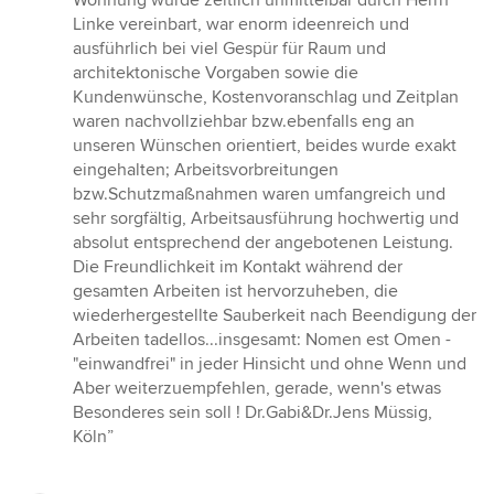
Wohnung wurde zeitlich unmittelbar durch Herrn
Linke vereinbart, war enorm ideenreich und
ausführlich bei viel Gespür für Raum und
architektonische Vorgaben sowie die
Kundenwünsche, Kostenvoranschlag und Zeitplan
waren nachvollziehbar bzw.ebenfalls eng an
unseren Wünschen orientiert, beides wurde exakt
eingehalten; Arbeitsvorbreitungen
bzw.Schutzmaßnahmen waren umfangreich und
sehr sorgfältig, Arbeitsausführung hochwertig und
absolut entsprechend der angebotenen Leistung.
Die Freundlichkeit im Kontakt während der
gesamten Arbeiten ist hervorzuheben, die
wiederhergestellte Sauberkeit nach Beendigung der
Arbeiten tadellos...insgesamt: Nomen est Omen -
"einwandfrei" in jeder Hinsicht und ohne Wenn und
Aber weiterzuempfehlen, gerade, wenn's etwas
Besonderes sein soll ! Dr.Gabi&Dr.Jens Müssig,
Köln”