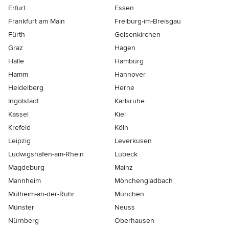
Erfurt
Essen
Frankfurt am Main
Freiburg-im-Breisgau
Fürth
Gelsenkirchen
Graz
Hagen
Halle
Hamburg
Hamm
Hannover
Heidelberg
Herne
Ingolstadt
Karlsruhe
Kassel
Kiel
Krefeld
Köln
Leipzig
Leverkusen
Ludwigshafen-am-Rhein
Lübeck
Magdeburg
Mainz
Mannheim
Mönchen­gladbach
Mülheim-an-der-Ruhr
München
Münster
Neuss
Nürnberg
Oberhausen