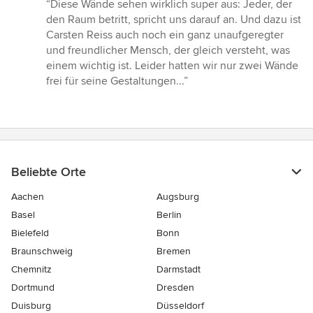
Bewertung:
“Diese Wände sehen wirklich super aus: Jeder, der
5
den Raum betritt, spricht uns darauf an. Und dazu ist
von
Carsten Reiss auch noch ein ganz unaufgeregter
5
und freundlicher Mensch, der gleich versteht, was
Sternen
einem wichtig ist. Leider hatten wir nur zwei Wände
frei für seine Gestaltungen...”
Beliebte Orte
Aachen
Augsburg
Basel
Berlin
Bielefeld
Bonn
Braunschweig
Bremen
Chemnitz
Darmstadt
Dortmund
Dresden
Duisburg
Düsseldorf