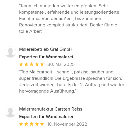
Bewertung:
“Kann ich nur jeden weiter empfehlen. Sehr
5
kompetente , erfahrende und leistungsorientierte
von
Fachfirma. Von der außen , bis zur innen
5
Renovierung komplett strukturiert. Danke für die
Sternen
tolle Arbeit”
Malereibetrieb Graf GmbH
Experten für Wandmalerei
Durchschnittliche
30. Mai 2025
Bewertung:
“Top Malerarbeit – schnell, präzise, sauber und
5
super freundlich! Die Ergebnisse sprechen für sich.
von
Jederzeit wieder - bereits der 2. Auftrag und wieder
5
hervorragende Ausführung.”
Sternen
Malermanufaktur Carsten Reiss
Experten für Wandmalerei
Durchschnittliche
18. November 2022