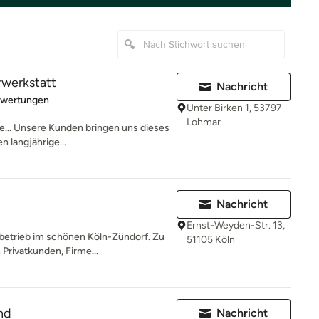
rwerkstatt
Nachricht
rtung: 5 von 5 Sternen
ewertungen
Unter Birken 1, 53797
Lohmar
e... Unsere Kunden bringen uns dieses
 langjährige...
Nachricht
Ernst-Weyden-Str. 13,
rbetrieb im schönen Köln-Zündorf. Zu
51105 Köln
rivatkunden, Firme...
nd
Nachricht