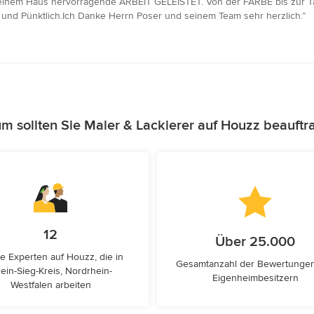
einem Haus hervorragende ARBEIT GELEISTET. Von der FARBE bis zur Tap
nd Pünktlich.Ich Danke Herrn Poser und seinem Team sehr herzlich.”
m sollten Sie Maler & Lackierer auf Houzz beauftr
12
Über 25.000
e Experten auf Houzz, die in
Gesamtanzahl der Bewertunge
ein-Sieg-Kreis, Nordrhein-
Eigenheimbesitzern
Westfalen arbeiten