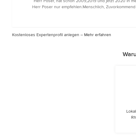
“Herr Poser, hat schon 2009,2019 und jetzt 2020 in m
5
Herr Poser nur empfehlen.Menschlich, Zuvorkommend u
von
5
Sternen
Kostenloses Expertenprofil anlegen –
Mehr erfahren
Waru
Lokal
Rh