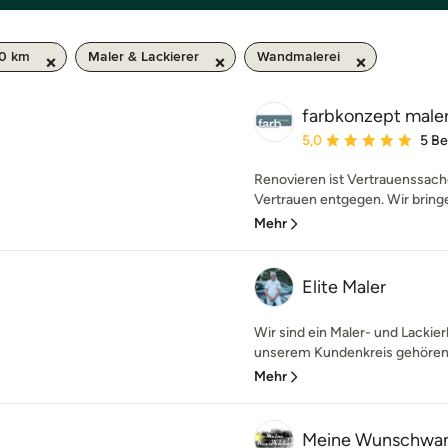
50 km
Maler & Lackierer
Wandmalerei
farbkonzept male
Durchschnittliche Bewe
5,0
5 B
Renovieren ist Vertrauenssach
Vertrauen entgegen. Wir bringen
Mehr
Elite Maler
Wir sind ein Maler- und Lackie
unserem Kundenkreis gehören P
Mehr
Meine Wunschwa