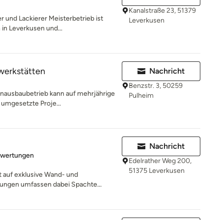
Kanalstraße 23, 51379
und Lackierer Meisterbetrieb ist
Leverkusen
n in Leverkusen und...
werkstätten
Nachricht
Benzstr. 3, 50259
enausbaubetrieb kann auf mehrjährige
Pulheim
 umgesetzte Proje...
Nachricht
rtung: 5 von 5 Sternen
ewertungen
Edelrather Weg 200,
51375 Leverkusen
rt auf exklusive Wand- und
ungen umfassen dabei Spachte...