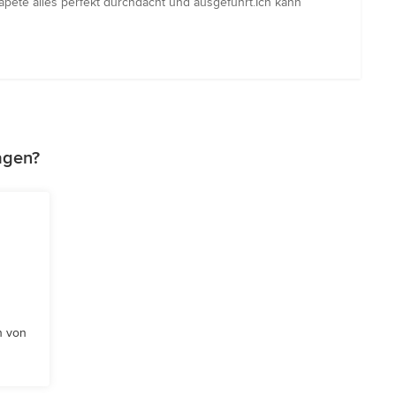
ete alles perfekt durchdacht und ausgeführt.Ich kann
agen?
n von