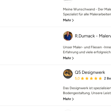
Meine Wunschwand - Der Maler 
Spezialist für alle Malerarbeite
Mehr
R.Dumack - Maler
Unser Maler- und Fliesen -Inn
Erfahrung und viele erfolgreich
Mehr
Q5 Designwerk
Durchschnittliche Bewe
5,0
2 B
Das Designwerk ist spezialisie
Bodengestaltung. Unsere Leist
Mehr