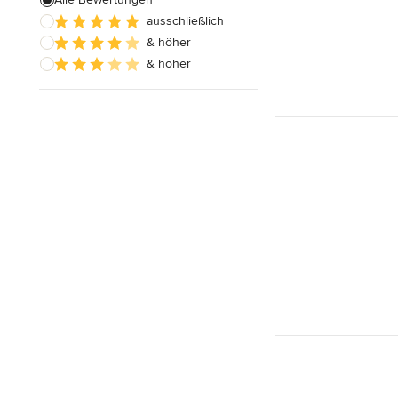
Alle anzeigen
ausschließlich
& höher
& höher