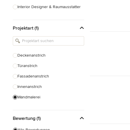
Interior Designer & Raumausstatter
Küchenplanung
Projektart (1)
Landschaftsarchitekten
Armaturen & Sanitärbedarf
Beleuchtung
Deckenanstrich
Einbauschränke
Türanstrich
Alle anzeigen
Fassadenanstrich
Innenanstrich
Wandmalerei
Spachteltechnik
Bewertung (1)
Tapezierung
Alle Bewertungen