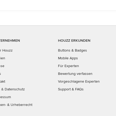
TERNEHMEN
HOUZZ ERKUNDEN
r Houzz
Buttons & Badges
ien
Mobile Apps
sse
Für Experten
s
Bewertung verfassen
takt
Vorgeschlagene Experten
B
&
Datenschutz
Support & FAQs
ressum
ken- & Urheberrecht