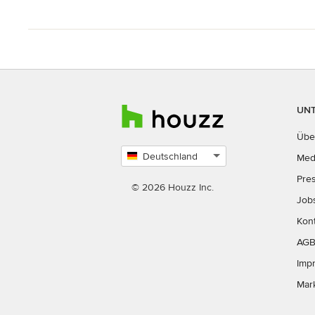
UN
Übe
Deutschland
Med
Land
Pre
auswählen
© 2026 Houzz Inc.
Job
Kon
AG
Imp
Mar