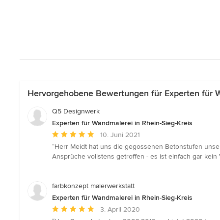
Hervorgehobene Bewertungen für Experten für Wa
Q5 Designwerk
Experten für Wandmalerei in Rhein-Sieg-Kreis
Durchschnittliche
10. Juni 2021
Bewertung:
“Herr Meidt hat uns die gegossenen Betonstufen unser
5
Ansprüche vollstens getroffen - es ist einfach gar kein
von
5
Sternen
farbkonzept malerwerkstatt
Experten für Wandmalerei in Rhein-Sieg-Kreis
Durchschnittliche
3. April 2020
Bewertung: