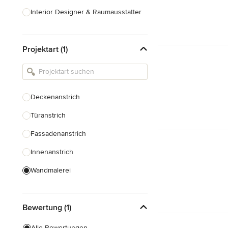
Interior Designer & Raumausstatter
Küchenplanung
Projektart (1)
Landschaftsarchitekten
Armaturen & Sanitärbedarf
Beleuchtung
Deckenanstrich
Einbauschränke
Türanstrich
Alle anzeigen
Fassadenanstrich
Innenanstrich
Wandmalerei
Spachteltechnik
Bewertung (1)
Tapezierung
Alle Bewertungen