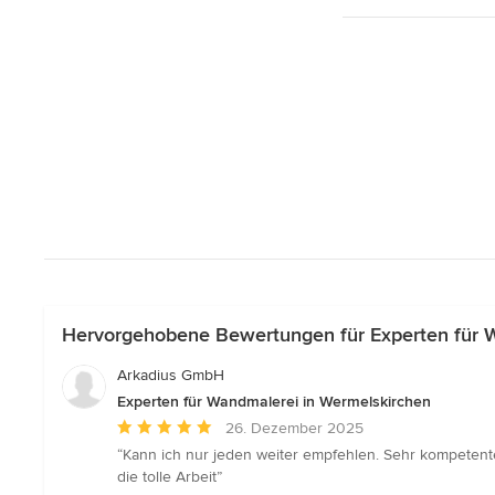
Hervorgehobene Bewertungen für Experten für 
Arkadius GmbH
Experten für Wandmalerei in Wermelskirchen
Durchschnittliche
26. Dezember 2025
Bewertung:
“Kann ich nur jeden weiter empfehlen. Sehr kompetente 
5
die tolle Arbeit”
von