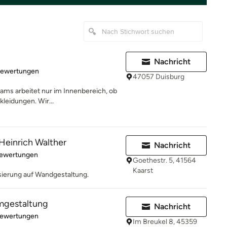
Nachricht
rtung: 5 von 5 Sternen
Bewertungen
47057 Duisburg
ams arbeitet nur im Innenbereich, ob
leidungen. Wir...
einrich Walther
Nachricht
rtung: 5 von 5 Sternen
Bewertungen
Goethestr. 5, 41564
Kaarst
isierung auf Wandgestaltung.
mgestaltung
Nachricht
rtung: 4.9 von 5 Sternen
Bewertungen
Im Breukel 8, 45359