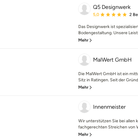
Q5 Designwerk
Durchschnittliche Bewe
5,0
2 B
Das Designwerk ist spezialisie
Bodengestaltung. Unsere Leist
Mehr
MalWert GmbH
Die MalWert GmbH ist ein mit
Sitz in Ratingen. Seit der Grün
Mehr
Innenmeister
Wir unterstützen Sie bei allen
fachgerechten Streichen von W
Mehr