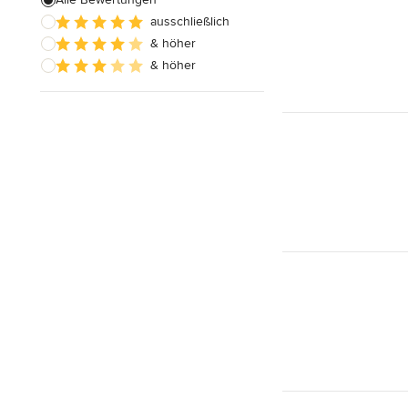
Alle anzeigen
ausschließlich
& höher
& höher