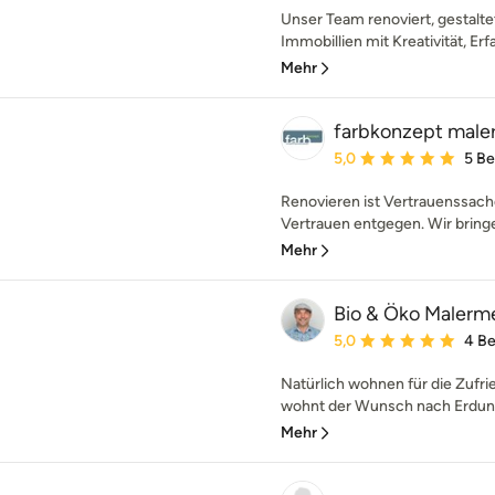
Unser Team renoviert, gestalte
Immobillien mit Kreativität, Erf
Mehr
farbkonzept male
Durchschnittliche Bewe
5,0
5 B
Renovieren ist Vertrauenssach
Vertrauen entgegen. Wir bringen
Mehr
Bio & Öko Malerme
Durchschnittliche Bewe
5,0
4 B
Natürlich wohnen für die Zufr
wohnt der Wunsch nach Erdung i
Mehr