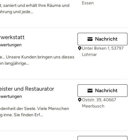
Essen
t, saniert und erhält Ihre Räume und
ahrung und jede...
rwerkstatt
Nachricht
rtung: 5 von 5 Sternen
ewertungen
Unter Birken 1, 53797
Lohmar
e... Unsere Kunden bringen uns dieses
 langjährige...
ister und Restaurator
Nachricht
rtung: 5 von 5 Sternen
ewertungen
Oststr. 39, 40667
Meerbusch
iedenheit der Seele. Viele Menschen
nne. Sie finden Erf...