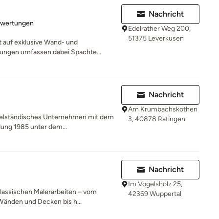
Nachricht
rtung: 5 von 5 Sternen
ewertungen
Edelrather Weg 200,
51375 Leverkusen
rt auf exklusive Wand- und
ungen umfassen dabei Spachte...
Nachricht
Am Krumbachskothen
telständisches Unternehmen mit dem
3, 40878 Ratingen
dung 1985 unter dem...
Nachricht
Im Vogelsholz 25,
 klassischen Malerarbeiten – vom
42369 Wuppertal
änden und Decken bis h...