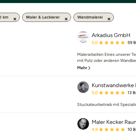
50 km
Maler & Lackierer
Wandmalerei
Arkadius GmbH
Durchschnittliche Bewe
5,0
59 
Malerarbeiten Eines unserer Te
mit Putz oder anderen Wandbek
Mehr
Kunstwandwerke H
Durchschnittliche Bewe
5,0
13 
Stuckateurbetrieb mit Spezial
Maler Kecker Rau
Durchschnittliche Bewe
4,9
10 