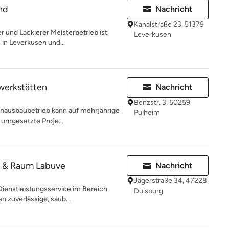
nd
Nachricht
Kanalstraße 23, 51379
und Lackierer Meisterbetrieb ist
Leverkusen
n in Leverkusen und...
werkstätten
Nachricht
Benzstr. 3, 50259
enausbaubetrieb kann auf mehrjährige
Pulheim
 umgesetzte Proje...
e & Raum Labuve
Nachricht
Jägerstraße 34, 47228
 Dienstleistungsservice im Bereich
Duisburg
 zuverlässige, saub...