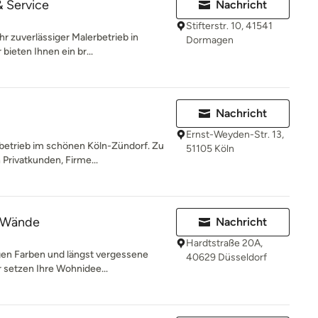
& Service
Nachricht
Stifterstr. 10, 41541
hr zuverlässiger Malerbetrieb in
Dormagen
eten Ihnen ein br...
Nachricht
Ernst-Weyden-Str. 13,
rbetrieb im schönen Köln-Zündorf. Zu
51105 Köln
rivatkunden, Firme...
e Wände
Nachricht
Hardtstraße 20A,
gen Farben und längst vergessene
40629 Düsseldorf
r setzen Ihre Wohnidee...