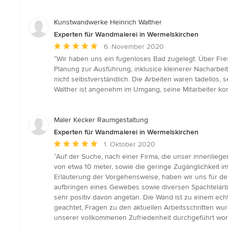
5
Sternen
Kunstwandwerke Heinrich Walther
Experten für Wandmalerei in Wermelskirchen
Durchschnittliche
6. November 2020
Bewertung:
“Wir haben uns ein fugenloses Bad zugelegt. Über Fres
5
Planung zur Ausführung, inklusice kleinerer Nacharbeit
von
nicht selbstverständlich. Die Arbeiten waren tadellos
5
Walther ist angenehm im Umgang, seine Mitarbeiter k
Sternen
Maler Kecker Raumgestaltung
Experten für Wandmalerei in Wermelskirchen
Durchschnittliche
1. Oktober 2020
Bewertung:
“Auf der Suche, nach einer Firma, die unser innenlieg
5
von etwa 10 meter, sowie die geringe Zugänglichkeit 
von
Erläuterung der Vorgehensweise, haben wir uns für d
5
aufbringen eines Gewebes sowie diversen Spachtelarbei
Sternen
sehr positiv davon angetan. Die Wand ist zu einem ech
geachtet, Fragen zu den aktuellen Arbeitsschritten wu
unserer vollkommenen Zufriedenheit durchgeführt worde