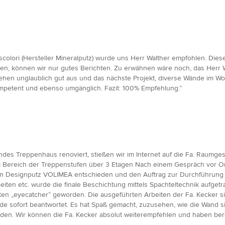
colori (Hersteller Mineralputz) wurde uns Herr Walther empfohlen. Die
en, können wir nur gutes Berichten. Zu erwähnen wäre noch, das Herr Wal
, sehen unglaublich gut aus und das nächste Projekt, diverse Wände im W
ompetent und ebenso umgänglich. Fazit: 100% Empfehlung.”
endes Treppenhaus renoviert, stießen wir im Internet auf die Fa. Raumg
im Bereich der Treppenstufen über 3 Etagen Nach einem Gespräch vor O
en Designputz VOLIMEA entschieden und den Auftrag zur Durchführung e
ten etc. wurde die finale Beschichtung mittels Spachteltechnik aufgetra
ten „eyecatcher“ geworden. Die ausgeführten Arbeiten der Fa. Kecker sin
rde sofort beantwortet. Es hat Spaß gemacht, zuzusehen, wie die Wand s
n. Wir können die Fa. Kecker absolut weiterempfehlen und haben bereit