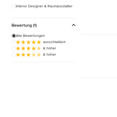
Interior Designer & Raumausstatter
Küchenplanung
Bewertung (1)
Landschaftsarchitekten
Armaturen & Sanitärbedarf
Alle Bewertungen
ausschließlich
Beleuchtung
& höher
Einbauschränke
& höher
Alle anzeigen