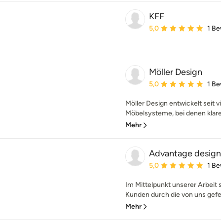
KFF
Durchschnittliche Bewe
5,0
1 B
Möller Design
Durchschnittliche Bewe
5,0
1 B
Möller Design entwickelt seit 
Möbelsysteme, bei denen klares 
Mehr
Advantage design
Durchschnittliche Bewe
5,0
1 B
Im Mittelpunkt unserer Arbeit 
Kunden durch die von uns gefer
Mehr