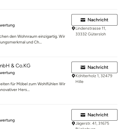
Nachricht
rtung: 5 von 5 Sternen
ewertung
Lindenstrasse 11,
33332 Gütersloh
chen den Wohnraum einzigartig. Wir
llungsmerkmal und Ch...
 GmbH & Co.KG
Nachricht
rtung: 5 von 5 Sternen
ewertung
Köhlterholz 1, 32479
Hille
eiten für Möbel zum Wohlfühlen Wir
nnovativer Hers...
Nachricht
rtung: 5 von 5 Sternen
ewertung
Jägerstr. 41, 31675