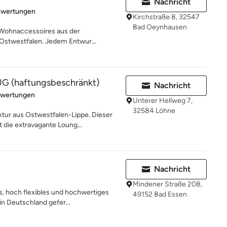
Nachricht
rtung: 5 von 5 Sternen
ewertungen
Kirchstraße 8, 32547
Bad Oeynhausen
 Wohnaccessoires aus der
 Ostwestfalen. Jedem Entwur...
UG (haftungsbeschränkt)
Nachricht
rtung: 5 von 5 Sternen
ewertungen
Unterer Hellweg 7,
32584 Löhne
ur aus Ostwestfalen-Lippe. Dieser
 die extravagante Loung...
Nachricht
Mindener Straße 208,
s, hoch flexibles und hochwertiges
49152 Bad Essen
n Deutschland gefer...