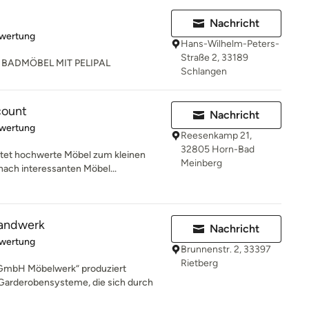
Nachricht
rtung: 5 von 5 Sternen
ewertung
Hans-Wilhelm-Peters-
Straße 2, 33189
 BADMÖBEL MIT PELIPAL
Schlangen
count
Nachricht
rtung: 5 von 5 Sternen
ewertung
Reesenkamp 21,
32805 Horn-Bad
tet hochwerte Möbel zum kleinen
Meinberg
nach interessanten Möbel...
andwerk
Nachricht
rtung: 5 von 5 Sternen
ewertung
Brunnenstr. 2, 33397
Rietberg
GmbH Möbelwerk“ produziert
arderobensysteme, die sich durch