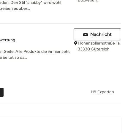
Bückeburg
jeden. Den Stil "shabby" wird wohl
reiben es aber...
Nachricht
rtung: 5 von 5 Sternen
ewertung
Hohenzollernstraße 1a,
33330 Gütersloh
Seite. Alle Produkte die ihr hier seht
rbeitet so da...
119 Experten