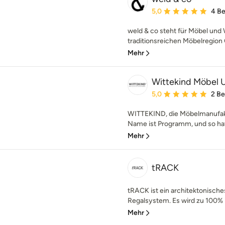
Durchschnittliche Bewe
5,0
4 B
weld & co steht für Möbel und
traditionsreichen Möbelregion
Mehr
Wittekind Möbel 
Durchschnittliche Bewe
5,0
2 B
WITTEKIND, die Möbelmanufakt
Name ist Programm, und so hat
Mehr
tRACK
tRACK ist ein architektonische
Regalsystem. Es wird zu 100% i
Mehr