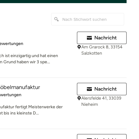
Nachricht
rtung: 4.7 von 5 Sternen
Bewertungen
Am Grarock 8, 33154
Salzkotten
ist einzigartig und hat einen
m Grund haben wir 3 spe...
rmöbelmanufaktur
Nachricht
rtung: 5 von 5 Sternen
ewertungen
Alersfelde 41, 33039
Nieheim
ufaktur fertigt Meisterwerke der
 bis ins kleinste D...