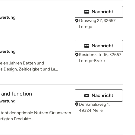
Nachricht
rtung: 5 von 5 Sternen
ewertung
Grasweg 27, 32657
Lemgo
Nachricht
rtung: 5 von 5 Sternen
ewertung
Residenzstr. 16, 32657
Lemgo-Brake
vielen Jahren Betten und
Design, Zeitlosigkeit und La...
 and function
Nachricht
rtung: 5 von 5 Sternen
ewertung
Denkmalsweg 1,
49324 Melle
steht der optimale Nutzen für unseren
tigten Produkte....