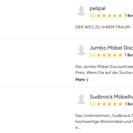
pelipal
Durchschnittliche Bewe
5,0
1 B
DER WEG ZU IHREM TRAUM -
Jumbo Möbel Dis
Durchschnittliche Bewe
5,0
1 B
Der Jumbo Möbel Discount bie
Preis. Wenn Sie auf der Suche 
Mehr
Sudbrock Möbelh
Durchschnittliche Bewe
5,0
1 B
Das Unternehmen „Sudbrock 
hochwertige Wohnmöbel und G
e...