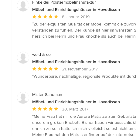
Finkeldei Polstermöbelmanufaktur
Möbel- und Einrichtungshäuser in Hovedissen
Durchschnittliche
8. Januar 2019
Bewertung:
“Zu der exquisiten Qualität der Möbel kommt die zuvor
5
verstanden zu fühlen. Der Kunde ist hier im wahrsten 
von
herzlich bei Herrn und Frau Knoche als auch bei Her
5
Sternen
weld & co
Möbel- und Einrichtungshäuser in Hovedissen
Durchschnittliche
21. November 2017
Bewertung:
“Wunderbare, nachhaltige, regionale Produkte mit dur
5
von
5
Mister Sandman
Sternen
Möbel- und Einrichtungshäuser in Hovedissen
Durchschnittliche
30. März 2017
Bewertung:
“Meine Frau hat mir die Aurora Matratze zum Geburtsta
5
unserem großen Ehebett. Bisher haben wir ausschließli
von
ehrlich zu sein hätte ich mich vielleicht selbst nicht 
5
Meine Frau hat den Matratzenfinder auf der Internetsei