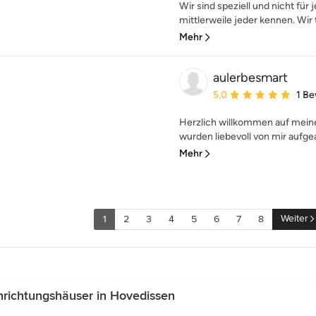
Wir sind speziell und nicht für 
mittlerweile jeder kennen. Wir t
Mehr
aulerbesmart
Durchschnittliche Bewe
5,0
1 B
Herzlich willkommen auf meiner 
wurden liebevoll von mir aufgea
Mehr
Weiter
1
2
3
4
5
6
7
8
richtungshäuser in Hovedissen