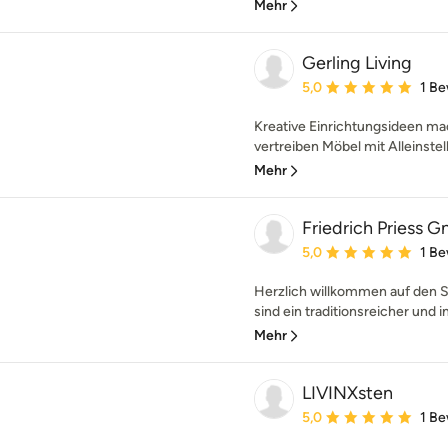
Mehr
Gerling Living
Durchschnittliche Bewe
5,0
1 B
Kreative Einrichtungsideen ma
vertreiben Möbel mit Alleinste
Mehr
Friedrich Priess
Durchschnittliche Bewe
5,0
1 B
Herzlich willkommen auf den S
sind ein traditionsreicher und i
Mehr
LIVINXsten
Durchschnittliche Bewe
5,0
1 B