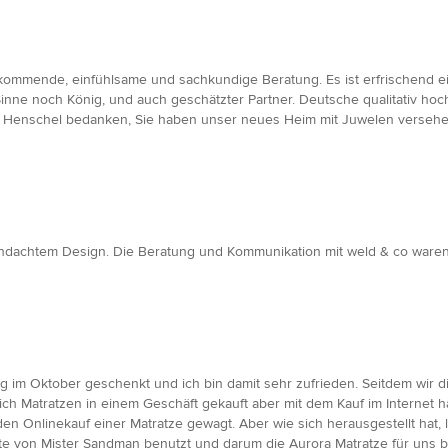
kommende, einfühlsame und sachkundige Beratung. Es ist erfrischend ei
Sinne noch König, und auch geschätzter Partner. Deutsche qualitativ h
rn Henschel bedanken, Sie haben unser neues Heim mit Juwelen versehe
chdachtem Design. Die Beratung und Kommunikation mit weld & co waren 
g im Oktober geschenkt und ich bin damit sehr zufrieden. Seitdem wir d
ch Matratzen in einem Geschäft gekauft aber mit dem Kauf im Internet h
an den Onlinekauf einer Matratze gewagt. Aber wie sich herausgestellt ha
te von Mister Sandman benutzt und darum die Aurora Matratze für uns bes