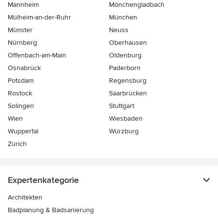
Mannheim
Mönchen­gladbach
Mülheim-an-der-Ruhr
München
Münster
Neuss
Nürnberg
Oberhausen
Offenbach-am-Main
Oldenburg
Osnabrück
Paderborn
Potsdam
Regensburg
Rostock
Saarbrücken
Solingen
Stuttgart
Wien
Wiesbaden
Wuppertal
Würzburg
Zürich
Expertenkategorie
Architekten
Badplanung & Badsanierung