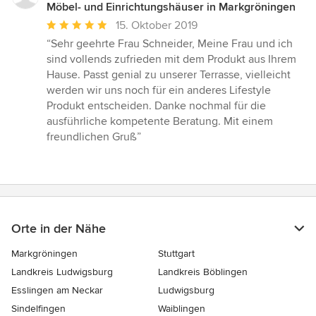
Möbel- und Einrichtungshäuser in Markgröningen
Durchschnittliche
15. Oktober 2019
Bewertung:
“Sehr geehrte Frau Schneider, Meine Frau und ich
5
sind vollends zufrieden mit dem Produkt aus Ihrem
von
Hause. Passt genial zu unserer Terrasse, vielleicht
5
werden wir uns noch für ein anderes Lifestyle
Sternen
Produkt entscheiden. Danke nochmal für die
ausführliche kompetente Beratung. Mit einem
freundlichen Gruß”
Orte in der Nähe
Markgröningen
Stuttgart
Landkreis Ludwigsburg
Landkreis Böblingen
Esslingen am Neckar
Ludwigsburg
Sindelfingen
Waiblingen