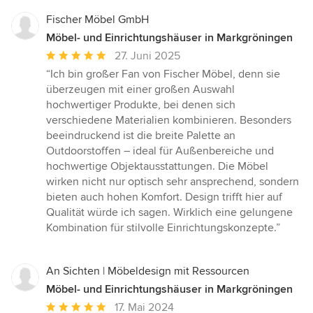
Fischer Möbel GmbH
Möbel- und Einrichtungshäuser in Markgröningen
Durchschnittliche
27. Juni 2025
Bewertung:
“Ich bin großer Fan von Fischer Möbel, denn sie
5
überzeugen mit einer großen Auswahl
von
hochwertiger Produkte, bei denen sich
5
verschiedene Materialien kombinieren. Besonders
Sternen
beeindruckend ist die breite Palette an
Outdoorstoffen – ideal für Außenbereiche und
hochwertige Objektausstattungen. Die Möbel
wirken nicht nur optisch sehr ansprechend, sondern
bieten auch hohen Komfort. Design trifft hier auf
Qualität würde ich sagen. Wirklich eine gelungene
Kombination für stilvolle Einrichtungskonzepte.”
An Sichten | Möbeldesign mit Ressourcen
Möbel- und Einrichtungshäuser in Markgröningen
Durchschnittliche
17. Mai 2024