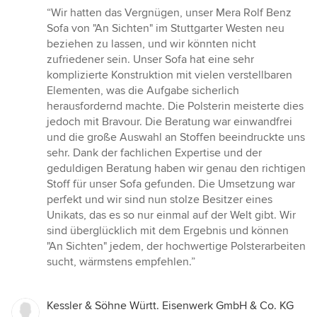
Bewertung:
“Wir hatten das Vergnügen, unser Mera Rolf Benz
5
Sofa von "An Sichten" im Stuttgarter Westen neu
von
beziehen zu lassen, und wir könnten nicht
5
zufriedener sein. Unser Sofa hat eine sehr
Sternen
komplizierte Konstruktion mit vielen verstellbaren
Elementen, was die Aufgabe sicherlich
herausfordernd machte. Die Polsterin meisterte dies
jedoch mit Bravour. Die Beratung war einwandfrei
und die große Auswahl an Stoffen beeindruckte uns
sehr. Dank der fachlichen Expertise und der
geduldigen Beratung haben wir genau den richtigen
Stoff für unser Sofa gefunden. Die Umsetzung war
perfekt und wir sind nun stolze Besitzer eines
Unikats, das es so nur einmal auf der Welt gibt. Wir
sind überglücklich mit dem Ergebnis und können
"An Sichten" jedem, der hochwertige Polsterarbeiten
sucht, wärmstens empfehlen.”
Kessler & Söhne Württ. Eisenwerk GmbH & Co. KG