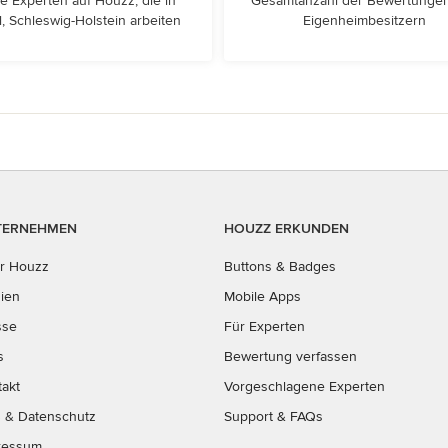
e Experten auf Houzz, die in
Gesamtanzahl der Bewertunge
, Schleswig-Holstein arbeiten
Eigenheimbesitzern
TERNEHMEN
HOUZZ ERKUNDEN
r Houzz
Buttons & Badges
ien
Mobile Apps
sse
Für Experten
s
Bewertung verfassen
takt
Vorgeschlagene Experten
B
&
Datenschutz
Support & FAQs
ressum