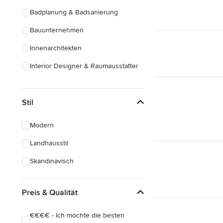
Badplanung & Badsanierung
Bauunternehmen
Innenarchitekten
Interior Designer & Raumausstatter
Küchenplanung
Stil
Landschaftsarchitekten
Armaturen & Sanitärbedarf
Modern
Beleuchtung
Landhausstil
Einbauschränke
Skandinavisch
Alle anzeigen
Preis & Qualität
€€€€ - Ich möchte die besten