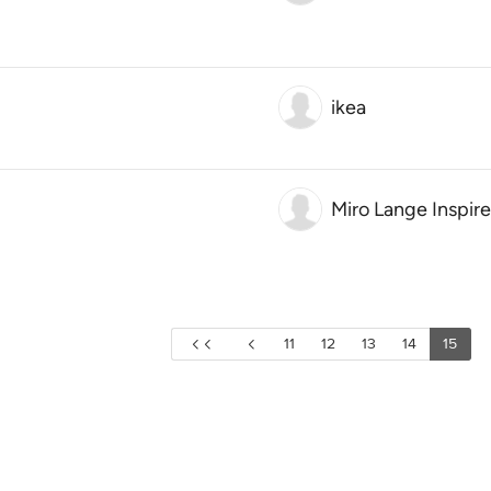
ikea
Miro Lange Inspir
11
12
13
14
15