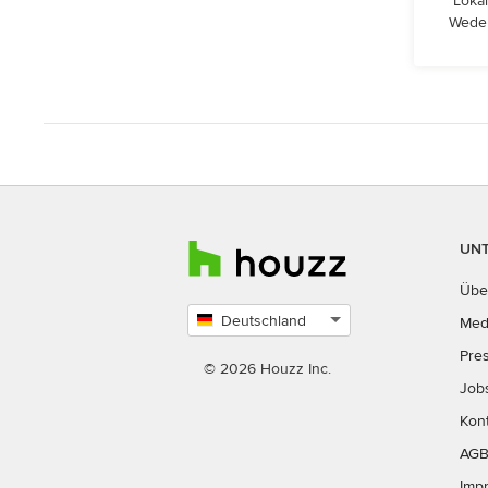
Lokal
Wedel
UN
Übe
Deutschland
Med
Land
Pre
auswählen
© 2026 Houzz Inc.
Job
Kon
AG
Imp