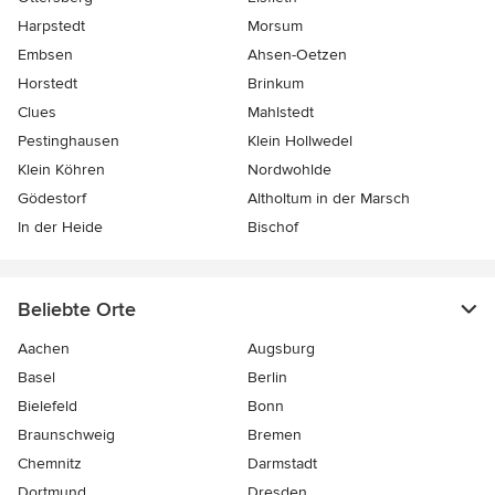
Harpstedt
Morsum
Embsen
Ahsen-Oetzen
Horstedt
Brinkum
Clues
Mahlstedt
Pestinghausen
Klein Hollwedel
Klein Köhren
Nordwohlde
Gödestorf
Altholtum in der Marsch
In der Heide
Bischof
Beliebte Orte
Aachen
Augsburg
Basel
Berlin
Bielefeld
Bonn
Braunschweig
Bremen
Chemnitz
Darmstadt
Dortmund
Dresden