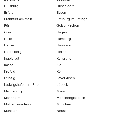
Duisburg
Düsseldorf
Erfurt
Essen
Frankfurt am Main
Freiburg-im-Breisgau
Fürth
Gelsenkirchen
Graz
Hagen
Halle
Hamburg
Hamm
Hannover
Heidelberg
Herne
Ingolstadt
Karlsruhe
Kassel
Kiel
Krefeld
Köln
Leipzig
Leverkusen
Ludwigshafen-am-Rhein
Lübeck
Magdeburg
Mainz
Mannheim
Mönchen­gladbach
Mülheim-an-der-Ruhr
München
Münster
Neuss