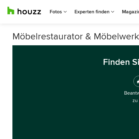
Fotos
Experten finden
Magazi
Möbelrestaurator & Möbelwerk
Finden S
Beantw
zu