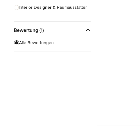
Interior Designer & Raumausstatter
Küchenplanung
Bewertung (1)
Landschaftsarchitekten
Armaturen & Sanitärbedarf
Alle Bewertungen
Beleuchtung
Einbauschränke
Alle anzeigen