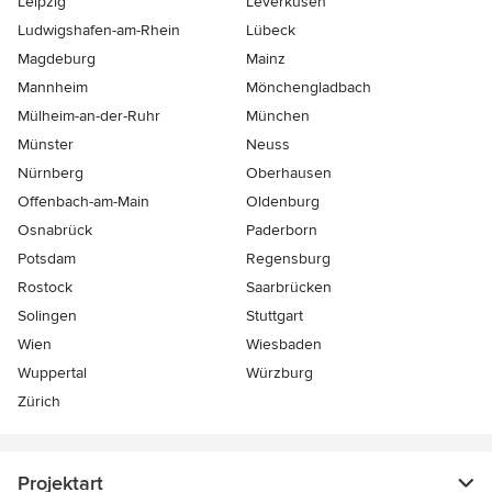
Leipzig
Leverkusen
Ludwigshafen-am-Rhein
Lübeck
Magdeburg
Mainz
Mannheim
Mönchen­gladbach
Mülheim-an-der-Ruhr
München
Münster
Neuss
Nürnberg
Oberhausen
Offenbach-am-Main
Oldenburg
Osnabrück
Paderborn
Potsdam
Regensburg
Rostock
Saarbrücken
Solingen
Stuttgart
Wien
Wiesbaden
Wuppertal
Würzburg
Zürich
Projektart