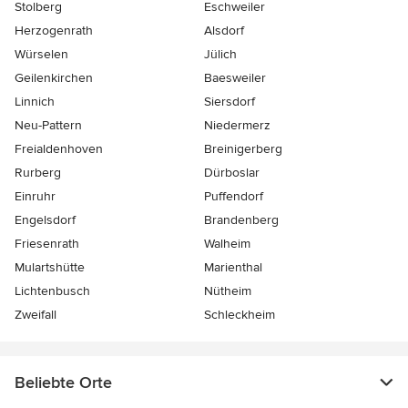
Stolberg
Eschweiler
Herzogenrath
Alsdorf
Würselen
Jülich
Geilenkirchen
Baesweiler
Linnich
Siersdorf
Neu-Pattern
Niedermerz
Freialdenhoven
Breinigerberg
Rurberg
Dürboslar
Einruhr
Puffendorf
Engelsdorf
Brandenberg
Friesenrath
Walheim
Mulartshütte
Marienthal
Lichtenbusch
Nütheim
Zweifall
Schleckheim
Beliebte Orte