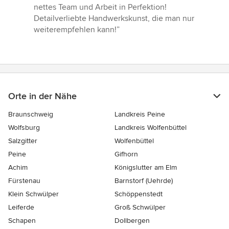
von
nettes Team und Arbeit in Perfektion!
5
Detailverliebte Handwerkskunst, die man nur
Sternen
weiterempfehlen kann!”
Orte in der Nähe
Braunschweig
Landkreis Peine
Wolfsburg
Landkreis Wolfenbüttel
Salzgitter
Wolfenbüttel
Peine
Gifhorn
Achim
Königslutter am Elm
Fürstenau
Barnstorf (Uehrde)
Klein Schwülper
Schöppenstedt
Leiferde
Groß Schwülper
Schapen
Dollbergen