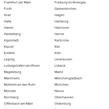
Frankfurt am Main
Freiburg-im-Breisgau
Fürth
Gelsenkirchen
Graz
Hagen
Halle
Hamburg
Hamm
Hannover
Heidelberg
Herne
Ingolstadt
Karlsruhe
Kassel
Kiel
Krefeld
Köln
Leipzig
Leverkusen
Ludwigshafen-am-Rhein
Lübeck
Magdeburg
Mainz
Mannheim
Mönchen­gladbach
Mülheim-an-der-Ruhr
München
Münster
Neuss
Nürnberg
Oberhausen
Offenbach-am-Main
Oldenburg