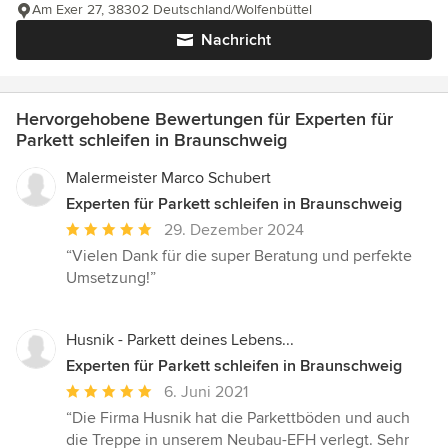
Am Exer 27, 38302 Deutschland/Wolfenbüttel
Nachricht
Hervorgehobene Bewertungen für Experten für
Parkett schleifen in Braunschweig
Malermeister Marco Schubert
Experten für Parkett schleifen in Braunschweig
Durchschnittliche
29. Dezember 2024
Bewertung:
“Vielen Dank für die super Beratung und perfekte
5
Umsetzung!”
von
5
Sternen
Husnik - Parkett deines Lebens...
Experten für Parkett schleifen in Braunschweig
Durchschnittliche
6. Juni 2021
Bewertung:
“Die Firma Husnik hat die Parkettböden und auch
5
die Treppe in unserem Neubau-EFH verlegt. Sehr