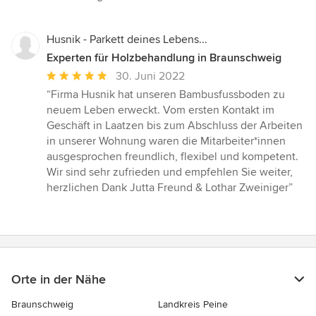
von
5
Sternen
Husnik - Parkett deines Lebens...
Experten für Holzbehandlung in Braunschweig
Durchschnittliche
30. Juni 2022
Bewertung:
“Firma Husnik hat unseren Bambusfussboden zu
5
neuem Leben erweckt. Vom ersten Kontakt im
von
Geschäft in Laatzen bis zum Abschluss der Arbeiten
5
in unserer Wohnung waren die Mitarbeiter*innen
Sternen
ausgesprochen freundlich, flexibel und kompetent.
Wir sind sehr zufrieden und empfehlen Sie weiter,
herzlichen Dank Jutta Freund & Lothar Zweiniger”
Orte in der Nähe
Braunschweig
Landkreis Peine