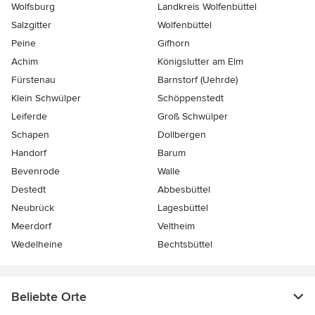
Wolfsburg
Landkreis Wolfenbüttel
Salzgitter
Wolfenbüttel
Peine
Gifhorn
Achim
Königslutter am Elm
Fürstenau
Barnstorf (Uehrde)
Klein Schwülper
Schöppenstedt
Leiferde
Groß Schwülper
Schapen
Dollbergen
Handorf
Barum
Bevenrode
Walle
Destedt
Abbesbüttel
Neubrück
Lagesbüttel
Meerdorf
Veltheim
Wedelheine
Bechtsbüttel
Beliebte Orte