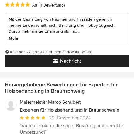
Durchschnittliche Bewertung: 5 von 5 Sternen
5,0
(1 Bewertung)
Mit der Gestaltung von Räumen und Fassaden gehe ich
meiner Leidenschaft nach, Berufung und Hobby zugleich.
Durch mehrjährige Erfahrung als Fac...
Mehr
Am Exer 27, 38302 Deutschland/Wolfenbüttel
Nachricht
Hervorgehobene Bewertungen für Experten für
Holzbehandlung in Braunschweig
Malermeister Marco Schubert
Experten für Holzbehandlung in Braunschweig
Durchschnittliche
29. Dezember 2024
Bewertung:
“Vielen Dank für die super Beratung und perfekte
5
Umsetzung!”