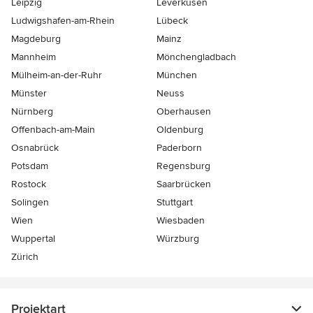
Leipzig
Leverkusen
Ludwigshafen-am-Rhein
Lübeck
Magdeburg
Mainz
Mannheim
Mönchen­gladbach
Mülheim-an-der-Ruhr
München
Münster
Neuss
Nürnberg
Oberhausen
Offenbach-am-Main
Oldenburg
Osnabrück
Paderborn
Potsdam
Regensburg
Rostock
Saarbrücken
Solingen
Stuttgart
Wien
Wiesbaden
Wuppertal
Würzburg
Zürich
Projektart