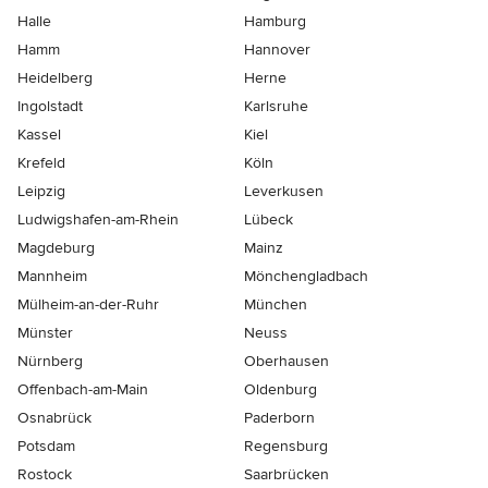
Halle
Hamburg
Hamm
Hannover
Heidelberg
Herne
Ingolstadt
Karlsruhe
Kassel
Kiel
Krefeld
Köln
Leipzig
Leverkusen
Ludwigshafen-am-Rhein
Lübeck
Magdeburg
Mainz
Mannheim
Mönchen­gladbach
Mülheim-an-der-Ruhr
München
Münster
Neuss
Nürnberg
Oberhausen
Offenbach-am-Main
Oldenburg
Osnabrück
Paderborn
Potsdam
Regensburg
Rostock
Saarbrücken