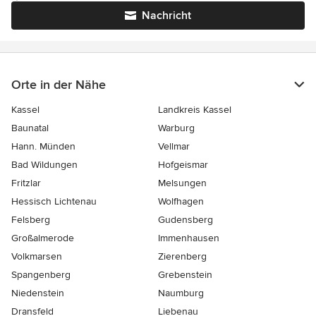
Nachricht
Orte in der Nähe
Kassel
Landkreis Kassel
Baunatal
Warburg
Hann. Münden
Vellmar
Bad Wildungen
Hofgeismar
Fritzlar
Melsungen
Hessisch Lichtenau
Wolfhagen
Felsberg
Gudensberg
Großalmerode
Immenhausen
Volkmarsen
Zierenberg
Spangenberg
Grebenstein
Niedenstein
Naumburg
Dransfeld
Liebenau