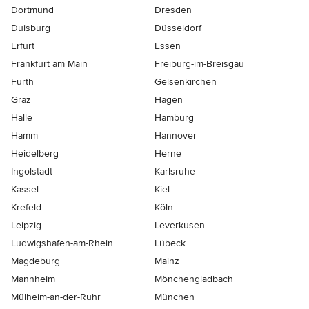
Dortmund
Dresden
Duisburg
Düsseldorf
Erfurt
Essen
Frankfurt am Main
Freiburg-im-Breisgau
Fürth
Gelsenkirchen
Graz
Hagen
Halle
Hamburg
Hamm
Hannover
Heidelberg
Herne
Ingolstadt
Karlsruhe
Kassel
Kiel
Krefeld
Köln
Leipzig
Leverkusen
Ludwigshafen-am-Rhein
Lübeck
Magdeburg
Mainz
Mannheim
Mönchen­gladbach
Mülheim-an-der-Ruhr
München