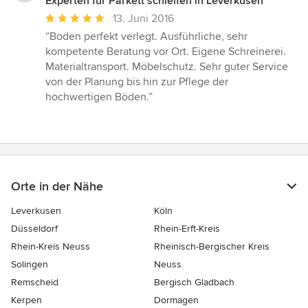
Experten für Parkett schleifen in Leverkusen
Durchschnittliche
13. Juni 2016
Bewertung:
“Boden perfekt verlegt. Ausführliche, sehr
5
kompetente Beratung vor Ort. Eigene Schreinerei.
von
Materialtransport. Möbelschutz. Sehr guter Service
5
von der Planung bis hin zur Pflege der
Sternen
hochwertigen Böden.”
Orte in der Nähe
Leverkusen
Köln
Düsseldorf
Rhein-Erft-Kreis
Rhein-Kreis Neuss
Rheinisch-Bergischer Kreis
Solingen
Neuss
Remscheid
Bergisch Gladbach
Kerpen
Dormagen