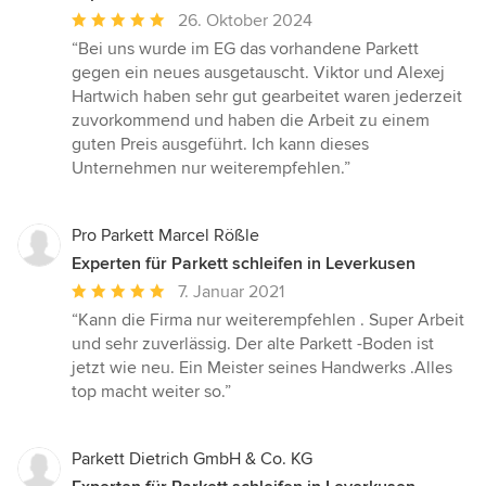
Durchschnittliche
26. Oktober 2024
Bewertung:
“Bei uns wurde im EG das vorhandene Parkett
5
gegen ein neues ausgetauscht. Viktor und Alexej
von
Hartwich haben sehr gut gearbeitet waren jederzeit
5
zuvorkommend und haben die Arbeit zu einem
Sternen
guten Preis ausgeführt. Ich kann dieses
Unternehmen nur weiterempfehlen.”
Pro Parkett Marcel Rößle
Experten für Parkett schleifen in Leverkusen
Durchschnittliche
7. Januar 2021
Bewertung:
“Kann die Firma nur weiterempfehlen . Super Arbeit
5
und sehr zuverlässig. Der alte Parkett -Boden ist
von
jetzt wie neu. Ein Meister seines Handwerks .Alles
5
top macht weiter so.”
Sternen
Parkett Dietrich GmbH & Co. KG