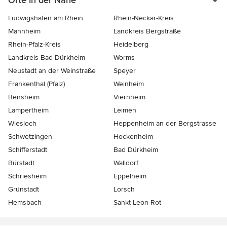
Orte in der Nähe
Ludwigshafen am Rhein
Rhein-Neckar-Kreis
Mannheim
Landkreis Bergstraße
Rhein-Pfalz-Kreis
Heidelberg
Landkreis Bad Dürkheim
Worms
Neustadt an der Weinstraße
Speyer
Frankenthal (Pfalz)
Weinheim
Bensheim
Viernheim
Lampertheim
Leimen
Wiesloch
Heppenheim an der Bergstrasse
Schwetzingen
Hockenheim
Schifferstadt
Bad Dürkheim
Bürstadt
Walldorf
Schriesheim
Eppelheim
Grünstadt
Lorsch
Hemsbach
Sankt Leon-Rot