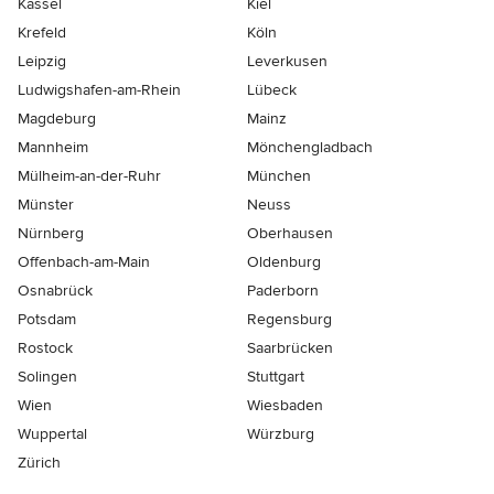
Kassel
Kiel
Krefeld
Köln
Leipzig
Leverkusen
Ludwigshafen-am-Rhein
Lübeck
Magdeburg
Mainz
Mannheim
Mönchen­gladbach
Mülheim-an-der-Ruhr
München
Münster
Neuss
Nürnberg
Oberhausen
Offenbach-am-Main
Oldenburg
Osnabrück
Paderborn
Potsdam
Regensburg
Rostock
Saarbrücken
Solingen
Stuttgart
Wien
Wiesbaden
Wuppertal
Würzburg
Zürich