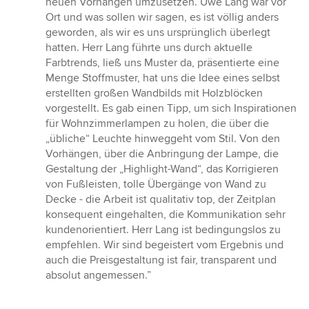
neuen Vorhängen umzusetzen. Uwe Lang war vor
Sternen
Ort und was sollen wir sagen, es ist völlig anders
geworden, als wir es uns ursprünglich überlegt
hatten. Herr Lang führte uns durch aktuelle
Farbtrends, ließ uns Muster da, präsentierte eine
Menge Stoffmuster, hat uns die Idee eines selbst
erstellten großen Wandbilds mit Holzblöcken
vorgestellt. Es gab einen Tipp, um sich Inspirationen
für Wohnzimmerlampen zu holen, die über die
„übliche“ Leuchte hinweggeht vom Stil. Von den
Vorhängen, über die Anbringung der Lampe, die
Gestaltung der „Highlight-Wand“, das Korrigieren
von Fußleisten, tolle Übergänge von Wand zu
Decke - die Arbeit ist qualitativ top, der Zeitplan
konsequent eingehalten, die Kommunikation sehr
kundenorientiert. Herr Lang ist bedingungslos zu
empfehlen. Wir sind begeistert vom Ergebnis und
auch die Preisgestaltung ist fair, transparent und
absolut angemessen.”