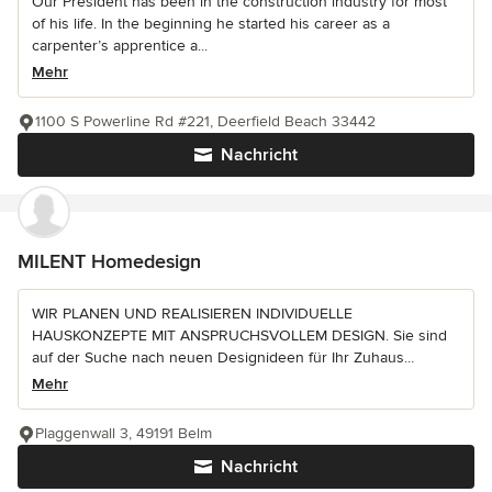
Our President has been in the construction industry for most
of his life. In the beginning he started his career as a
carpenter’s apprentice a...
Mehr
1100 S Powerline Rd #221, Deerfield Beach 33442
Nachricht
MILENT Homedesign
WIR PLANEN UND REALISIEREN INDIVIDUELLE
HAUSKONZEPTE MIT ANSPRUCHSVOLLEM DESIGN. Sie sind
auf der Suche nach neuen Designideen für Ihr Zuhaus...
Mehr
Plaggenwall 3, 49191 Belm
Nachricht