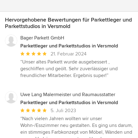
Hervorgehobene Bewertungen für Parkettleger und
Parkettstudios in Versmold
Bager Parkett GmbH
Parkettleger und Parkettstudios in Versmold
Durchschnittliche
21. Februar 2024
Bewertung:
“Unser altes Parkett wurde ausgebessert ,
5
geschliffen und geölt. Sehr zuverlässiger und
von
freundlicher Mitarbeiter. Ergebnis super!”
5
Sternen
Uwe Lang Malermeister und Raumausstatter
Parkettleger und Parkettstudios in Versmold
Durchschnittliche
5. Juli 2023
Bewertung:
“Nach vielen Jahren wollten wir unser
5
Wohn-/Esszimmer neu gestalten. Es ging uns darum,
von
ein stimmiges Farbkonzept von Möbel, Wänden und
5