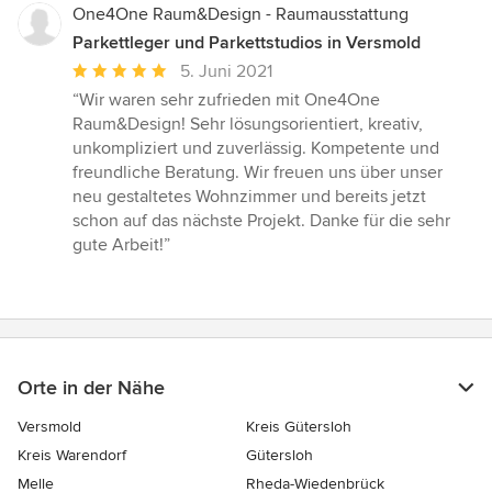
One4One Raum&Design - Raumausstattung
Parkettleger und Parkettstudios in Versmold
Durchschnittliche
5. Juni 2021
Bewertung:
“Wir waren sehr zufrieden mit One4One
5
Raum&Design! Sehr lösungsorientiert, kreativ,
von
unkompliziert und zuverlässig. Kompetente und
5
freundliche Beratung. Wir freuen uns über unser
Sternen
neu gestaltetes Wohnzimmer und bereits jetzt
schon auf das nächste Projekt. Danke für die sehr
gute Arbeit!”
Orte in der Nähe
Versmold
Kreis Gütersloh
Kreis Warendorf
Gütersloh
Melle
Rheda-Wiedenbrück