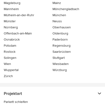
Magdeburg
Mainz
Mannheim
Mönchen­gladbach
Mülheim-an-der-Ruhr
München
Münster
Neuss
Nürnberg
Oberhausen
Offenbach-am-Main
Oldenburg
Osnabrück
Paderborn
Potsdam
Regensburg
Rostock
Saarbrücken
Solingen
Stuttgart
Wien
Wiesbaden
Wuppertal
Würzburg
Zürich
Projektart
Parkett schleifen