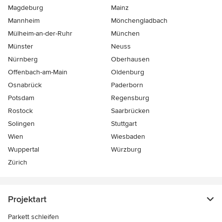
Magdeburg
Mainz
Mannheim
Mönchen­gladbach
Mülheim-an-der-Ruhr
München
Münster
Neuss
Nürnberg
Oberhausen
Offenbach-am-Main
Oldenburg
Osnabrück
Paderborn
Potsdam
Regensburg
Rostock
Saarbrücken
Solingen
Stuttgart
Wien
Wiesbaden
Wuppertal
Würzburg
Zürich
Projektart
Parkett schleifen