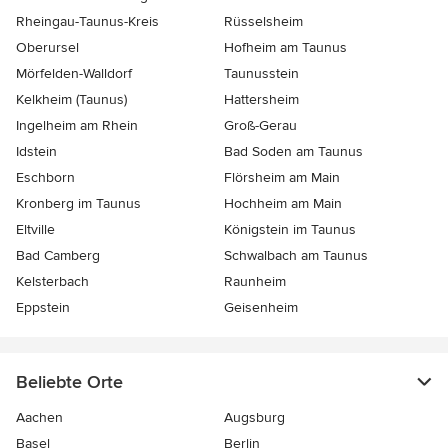
Rheingau-Taunus-Kreis
Rüsselsheim
Oberursel
Hofheim am Taunus
Mörfelden-Walldorf
Taunusstein
Kelkheim (Taunus)
Hattersheim
Ingelheim am Rhein
Groß-Gerau
Idstein
Bad Soden am Taunus
Eschborn
Flörsheim am Main
Kronberg im Taunus
Hochheim am Main
Eltville
Königstein im Taunus
Bad Camberg
Schwalbach am Taunus
Kelsterbach
Raunheim
Eppstein
Geisenheim
Beliebte Orte
Aachen
Augsburg
Basel
Berlin