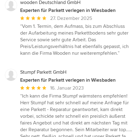
wooden Deutschland GmbH
Experten für Parkett verlegen in Wiesbaden
Durchschnittliche
27. Dezember 2025
Bewertung:
“Vom 1. Termin, dem Aufmass, bis zum Abschluss
5
der Aufarbeitung meines Parkettbodens sehr guter
von
Service sowie sehr gute Arbeit. Das
5
Preis/Leistungsverhältnis hat ebenfalls gepasst, ich
Sternen
kann die Firma Wooden nur weiterempfehlen.”
Stumpf Parkett GmbH
Experten für Parkett verlegen in Wiesbaden
Durchschnittliche
16. Januar 2023
Bewertung:
“Ich kann die Firma Stumpf wärmstens empfehlen!
5
Herr Stumpf hat sehr schnell auf meine Anfrage für
von
eine Parkett - Reparatur geantwortet, kam direkt
5
vorbei, schickte sehr schnell ein preislich äußerst
Sternen
faires Angebot und hat direkt am nächsten Tag mit
der Reparatur begonnen. Sein Mitarbeiter war top.....
Sehr nett, fleißig, schnell und hat unser Parkett 1a