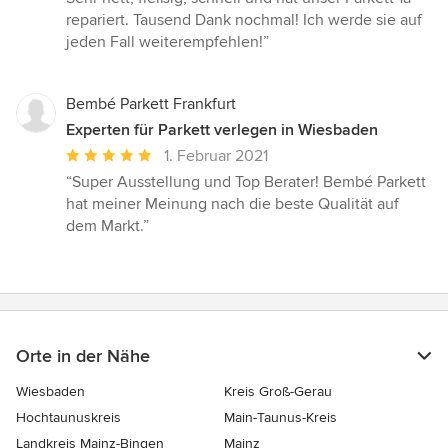
repariert. Tausend Dank nochmal! Ich werde sie auf
jeden Fall weiterempfehlen!”
Bembé Parkett Frankfurt
Experten für Parkett verlegen in Wiesbaden
Durchschnittliche
1. Februar 2021
Bewertung:
“Super Ausstellung und Top Berater! Bembé Parkett
5
hat meiner Meinung nach die beste Qualität auf
von
dem Markt.”
5
Sternen
Orte in der Nähe
Wiesbaden
Kreis Groß-Gerau
Hochtaunuskreis
Main-Taunus-Kreis
Landkreis Mainz-Bingen
Mainz