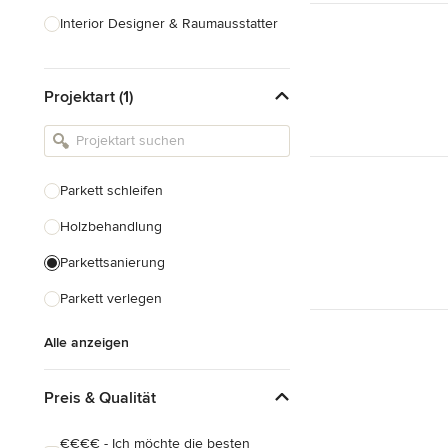
Interior Designer & Raumausstatter
Küchenplanung
Projektart (1)
Landschaftsarchitekten
Armaturen & Sanitärbedarf
Beleuchtung
Parkett schleifen
Einbauschränke
Holzbehandlung
Alle anzeigen
Parkettsanierung
Parkett verlegen
Alle anzeigen
Preis & Qualität
€€€€ - Ich möchte die besten