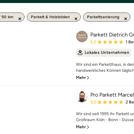
/ 50 km
Parkett & Holzböden
Parkettsanierung
Parkett Dietrich
Durchschnittliche Bewe
5,0
1 B
Lokales Unternehmen
Wir sind ein Parketthaus, in d
handwerkliches Können täglich 
Mehr
Pro Parkett Marce
Durchschnittliche Bewe
5,0
2 B
Wir sind seit 1995 Ihr Parkett 
Großraum Köln - Bonn - Düsseld
Mehr