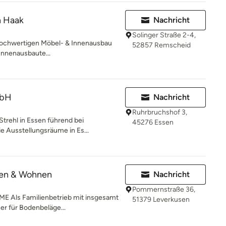
n Haak
Nachricht
Solinger Straße 2-4,
r hochwertigen Möbel- & Innenausbau
52857 Remscheid
Innenausbaute...
mbH
Nachricht
Ruhrbruchshof 3,
 Strehl in Essen führend bei
45276 Essen
e Ausstellungsräume in Es...
en & Wohnen
Nachricht
Pommernstraße 36,
Als Familienbetrieb mit insgesamt
51379 Leverkusen
ner für Bodenbeläge...