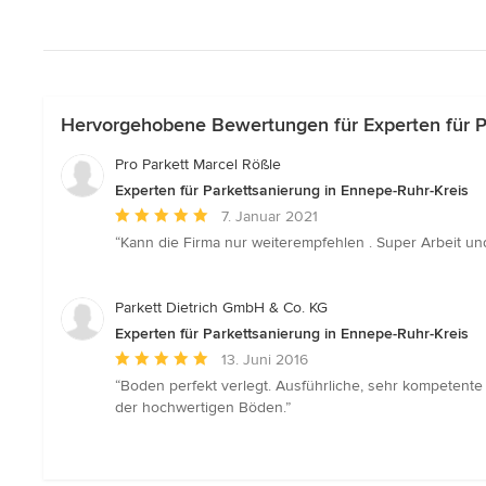
Hervorgehobene Bewertungen für Experten für Pa
Pro Parkett Marcel Rößle
Experten für Parkettsanierung in Ennepe-Ruhr-Kreis
Durchschnittliche
7. Januar 2021
Bewertung:
“Kann die Firma nur weiterempfehlen . Super Arbeit und 
5
von
5
Parkett Dietrich GmbH & Co. KG
Sternen
Experten für Parkettsanierung in Ennepe-Ruhr-Kreis
Durchschnittliche
13. Juni 2016
Bewertung:
“Boden perfekt verlegt. Ausführliche, sehr kompetente 
5
der hochwertigen Böden.”
von
5
Sternen