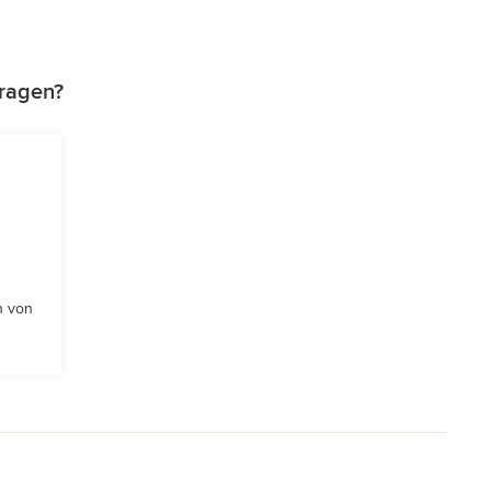
tragen?
n von