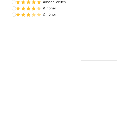
ausschließlich
& höher
& höher