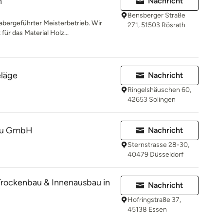
n
Nachricht
Bensberger Straße
abergeführter Meisterbetrieb. Wir
271, 51503 Rösrath
ür das Material Holz...
läge
Nachricht
Ringelshäuschen 60,
42653 Solingen
au GmbH
Nachricht
Sternstrasse 28-30,
40479 Düsseldorf
rockenbau & Innenausbau in
Nachricht
Hofringstraße 37,
45138 Essen