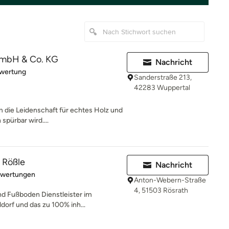
 GmbH & Co. KG
Nachricht
rtung: 5 von 5 Sternen
ewertung
Sanderstraße 213,
42283 Wuppertal
em die Leidenschaft für echtes Holz und
spürbar wird....
l Rößle
Nachricht
rtung: 5 von 5 Sternen
ewertungen
Anton-Webern-Straße
4, 51503 Rösrath
und Fußboden Dienstleister im
orf und das zu 100% inh...