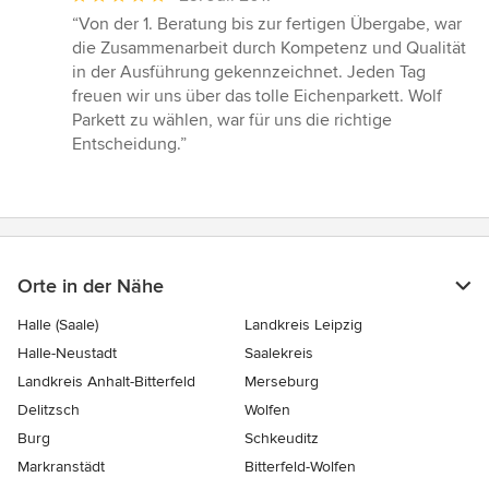
Bewertung:
“Von der 1. Beratung bis zur fertigen Übergabe, war
5
die Zusammenarbeit durch Kompetenz und Qualität
von
in der Ausführung gekennzeichnet. Jeden Tag
5
freuen wir uns über das tolle Eichenparkett. Wolf
Sternen
Parkett zu wählen, war für uns die richtige
Entscheidung.”
Orte in der Nähe
Halle (Saale)
Landkreis Leipzig
Halle-Neustadt
Saalekreis
Landkreis Anhalt-Bitterfeld
Merseburg
Delitzsch
Wolfen
Burg
Schkeuditz
Markranstädt
Bitterfeld-Wolfen