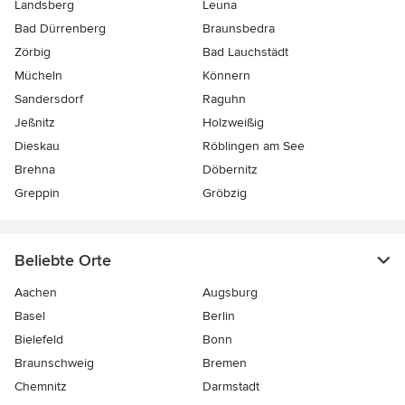
Landsberg
Leuna
Bad Dürrenberg
Braunsbedra
Zörbig
Bad Lauchstädt
Mücheln
Könnern
Sandersdorf
Raguhn
Jeßnitz
Holzweißig
Dieskau
Röblingen am See
Brehna
Döbernitz
Greppin
Gröbzig
Beliebte Orte
Aachen
Augsburg
Basel
Berlin
Bielefeld
Bonn
Braunschweig
Bremen
Chemnitz
Darmstadt