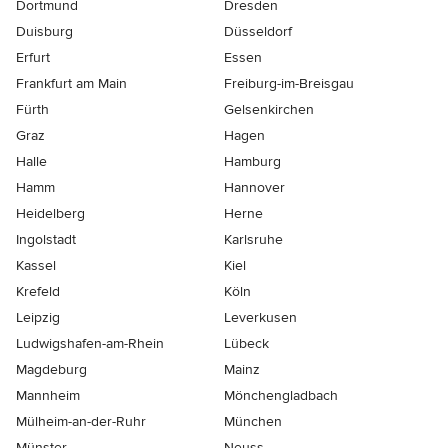
Dortmund
Dresden
Duisburg
Düsseldorf
Erfurt
Essen
Frankfurt am Main
Freiburg-im-Breisgau
Fürth
Gelsenkirchen
Graz
Hagen
Halle
Hamburg
Hamm
Hannover
Heidelberg
Herne
Ingolstadt
Karlsruhe
Kassel
Kiel
Krefeld
Köln
Leipzig
Leverkusen
Ludwigshafen-am-Rhein
Lübeck
Magdeburg
Mainz
Mannheim
Mönchen­gladbach
Mülheim-an-der-Ruhr
München
Münster
Neuss