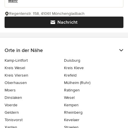
Mehr
Regentenstr. 158, 41061 Mönchengladbach
Nachricht
Orte in der Nähe
Kamp-Lintfort
Duisburg
Kreis Wesel
Kreis Kleve
Kreis Viersen
Krefeld
Oberhausen
Mülheim (Ruhr)
Moers
Ratingen
Dinslaken
Wesel
Voerde
Kempen
Geldern
Rheinberg
Tönisvorst
Kevelaer
Xanten
Straelen