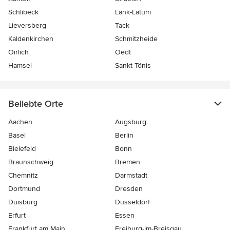
Schlibeck
Lank-Latum
Lieversberg
Tack
Kaldenkirchen
Schmitzheide
Oirlich
Oedt
Hamsel
Sankt Tönis
Beliebte Orte
Aachen
Augsburg
Basel
Berlin
Bielefeld
Bonn
Braunschweig
Bremen
Chemnitz
Darmstadt
Dortmund
Dresden
Duisburg
Düsseldorf
Erfurt
Essen
Frankfurt am Main
Freiburg-im-Breisgau