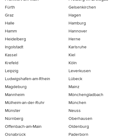
Fürth
Gelsenkirchen
Graz
Hagen
Halle
Hamburg
Hamm
Hannover
Heidelberg
Herne
Ingolstadt
Karlsruhe
Kassel
Kiel
Krefeld
Köln
Leipzig
Leverkusen
Ludwigshafen-am-Rhein
Lübeck
Magdeburg
Mainz
Mannheim
Mönchen­gladbach
Mülheim-an-der-Ruhr
München
Münster
Neuss
Nürnberg
Oberhausen
Offenbach-am-Main
Oldenburg
Osnabrück
Paderborn