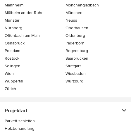
Mannheim
Mönchen­gladbach
Mülheim-an-der-Ruhr
München
Münster
Neuss
Nürnberg
Oberhausen
Offenbach-am-Main
Oldenburg
Osnabrück
Paderborn
Potsdam
Regensburg
Rostock
Saarbrücken
Solingen
Stuttgart
Wien
Wiesbaden
Wuppertal
Würzburg
Zürich
Projektart
Parkett schleifen
Holzbehandlung