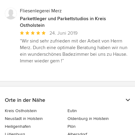
Sternen
Fliesenlegerei Merz
Parkettleger und Parkettstudios in Kreis
Ostholstein
Durchschnittliche
24. Juni 2019
Bewertung:
“Wir sind sehr zufrieden mit der Arbeit von Herrn
5
Merz. Durch eine optimale Beratung haben wir nun
von
ein wunderschönes Badezimmer bei uns zu Hause.
5
Immer wieder gern !”
Sternen
Orte in der Nähe
Kreis Ostholstein
Eutin
Neustadt in Holstein
Oldenburg in Holstein
Heiligenhafen
Plön
Lütjenburg
Albersdorf