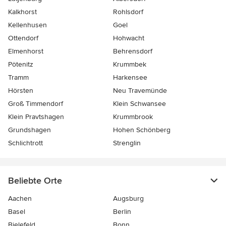
Kalkhorst
Rohlsdorf
Kellenhusen
Goel
Ottendorf
Hohwacht
Elmenhorst
Behrensdorf
Pötenitz
Krummbek
Tramm
Harkensee
Hörsten
Neu Travemünde
Groß Timmendorf
Klein Schwansee
Klein Pravtshagen
Krummbrook
Grundshagen
Hohen Schönberg
Schlichtrott
Strenglin
Beliebte Orte
Aachen
Augsburg
Basel
Berlin
Bielefeld
Bonn