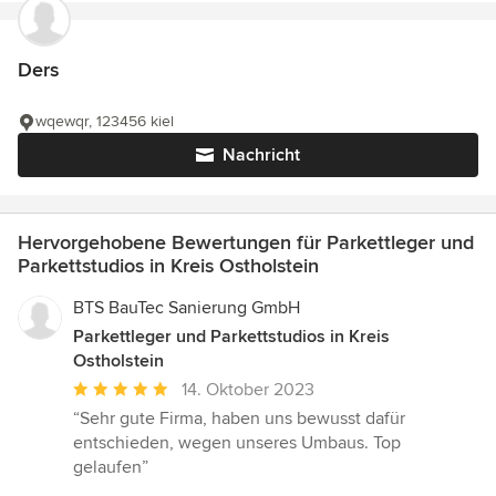
Ders
wqewqr, 123456 kiel
Nachricht
Hervorgehobene Bewertungen für Parkettleger und
Parkettstudios in Kreis Ostholstein
BTS BauTec Sanierung GmbH
Parkettleger und Parkettstudios in Kreis
Ostholstein
Durchschnittliche
14. Oktober 2023
Bewertung:
“Sehr gute Firma, haben uns bewusst dafür
5
entschieden, wegen unseres Umbaus. Top
von
gelaufen”
5