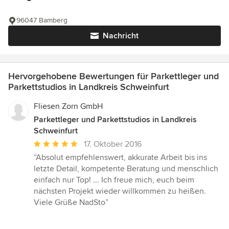
96047 Bamberg
Nachricht
Hervorgehobene Bewertungen für Parkettleger und
Parkettstudios in Landkreis Schweinfurt
Fliesen Zorn GmbH
Parkettleger und Parkettstudios in Landkreis
Schweinfurt
Durchschnittliche
17. Oktober 2016
Bewertung:
“Absolut empfehlenswert, akkurate Arbeit bis ins
5
letzte Detail, kompetente Beratung und menschlich
von
einfach nur Top! ... Ich freue mich, euch beim
5
nächsten Projekt wieder willkommen zu heißen.
Sternen
Viele Grüße NadSto”