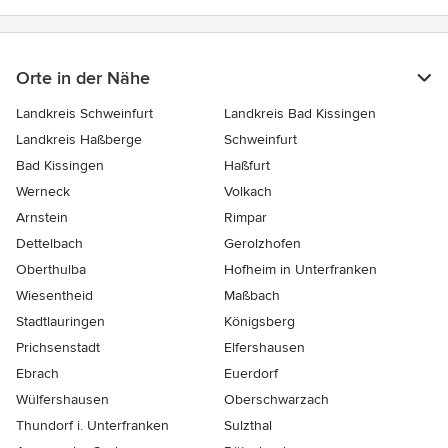
Orte in der Nähe
Landkreis Schweinfurt
Landkreis Bad Kissingen
Landkreis Haßberge
Schweinfurt
Bad Kissingen
Haßfurt
Werneck
Volkach
Arnstein
Rimpar
Dettelbach
Gerolzhofen
Oberthulba
Hofheim in Unterfranken
Wiesentheid
Maßbach
Stadtlauringen
Königsberg
Prichsenstadt
Elfershausen
Ebrach
Euerdorf
Wülfershausen
Oberschwarzach
Thundorf i. Unterfranken
Sulzthal