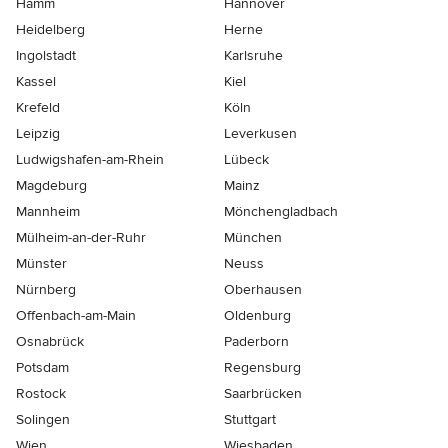
Hamm
Hannover
Heidelberg
Herne
Ingolstadt
Karlsruhe
Kassel
Kiel
Krefeld
Köln
Leipzig
Leverkusen
Ludwigshafen-am-Rhein
Lübeck
Magdeburg
Mainz
Mannheim
Mönchen­gladbach
Mülheim-an-der-Ruhr
München
Münster
Neuss
Nürnberg
Oberhausen
Offenbach-am-Main
Oldenburg
Osnabrück
Paderborn
Potsdam
Regensburg
Rostock
Saarbrücken
Solingen
Stuttgart
Wien
Wiesbaden